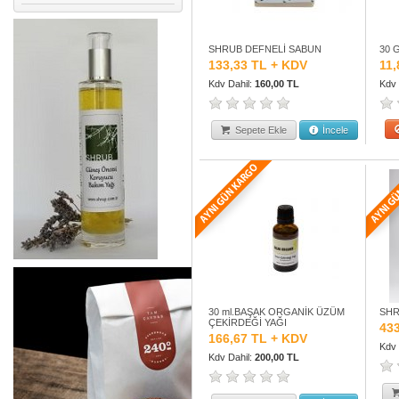
SHRUB DEFNELİ SABUN
30 
133,33 TL + KDV
11,
Kdv Dahil:
160,00 TL
Kdv 
Sepete Ekle
İncele
30 ml.BAŞAK ORGANİK ÜZÜM
SHR
ÇEKİRDEĞİ YAĞI
43
166,67 TL + KDV
Kdv 
Kdv Dahil:
200,00 TL