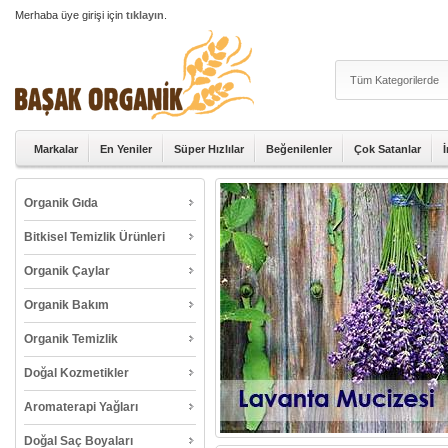
Merhaba üye girişi için
tıklayın
.
Markalar
En Yeniler
Süper Hızlılar
Beğenilenler
Çok Satanlar
Organik Gıda
Bitkisel Temizlik Ürünleri
Organik Çaylar
Organik Bakım
Organik Temizlik
Doğal Kozmetikler
Aromaterapi Yağları
Doğal Saç Boyaları