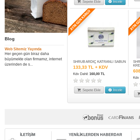
Sepete Ekle
İncele
Blog
Web Sitemiz Yayında
Her geçen gün biraz daha
büyümekte olan firmamız, internet
SHRUB ARDIÇ KATRANLI SABUN
SHR
üzerinden de s...
KRE
133,33 TL + KDV
60
Kdv Dahil:
160,00 TL
Kdv 
Sepete Ekle
İncele
İLETİŞİM
YENİLİKLERDEN HABERDAR