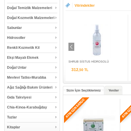
Vitrindekiler
Doğal Temizlik Malzemeleri
Doğal Kozmetik Malzemeleri
Sabunlar
Hidrosoller
Renkli Kozmetik Kil
Ekşi Mayalı Ekmek
BAŞAK ORGANİK MORİNGA YAĞI
SHRUB SİSTUS HİDROSOLÜ
Doğal Unlar
101
312
,69 TL
,50 TL
Mevlevi Tatlısı-Murabba
Ağız Sağlığı Bakım Ürünleri
Sizin İçin Seçtiklerimiz
Yeniler
Gıda Takviyesi
Chia-Kinoa-Karabuğday
Tuzlar
Kitaplar