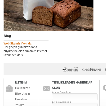
Blog
Web Sitemiz Yayında
Her geçen gün biraz daha
büyümekte olan firmamız, internet
üzerinden de s...
İLETİŞİM
YENİLİKLERDEN HABERDAR
OLUN
Hakkımızda
Adınız Soyadınız
Bize Ulaşın
Hesabım
E-Posta Adresiniz
Yardım