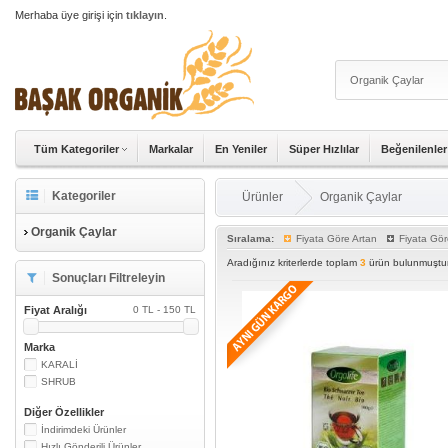
Merhaba üye girişi için
tıklayın
.
Tüm Kategoriler
Markalar
En Yeniler
Süper Hızlılar
Beğenilenler
Kategoriler
Ürünler
Organik Çaylar
Organik Çaylar
Sıralama:
Fiyata Göre Artan
Fiyata Gör
Aradığınız kriterlerde toplam
3
ürün bulunmuştur
Sonuçları Filtreleyin
Fiyat Aralığı
0 TL - 150 TL
Marka
KARALİ
SHRUB
Diğer Özellikler
İndirimdeki Ürünler
Hızlı Gönderili Ürünler