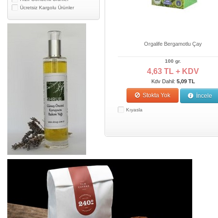
Ücretsiz Kargolu Ürünler
Orgalife Bergamotlu Çay
100 gr.
4,63 TL + KDV
Kdv Dahil:
5,09 TL
Stokta Yok
İncele
Kıyasla