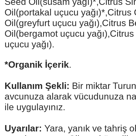
Seed Oil(susam yağı)*,Citrus Si
Oil(portakal uçucu yağı)*,Citrus
Oil(greyfurt uçucu yağı),Citrus 
Oil(bergamot uçucu yağı),Citrus 
uçucu yağı).
*Organik İçerik
.
Kullanım Şekli:
Bir miktar Turun
avcunuza alarak vücudunuza naz
ile uygulayınız.
Uyarılar:
Yara, yanık ve tahriş o