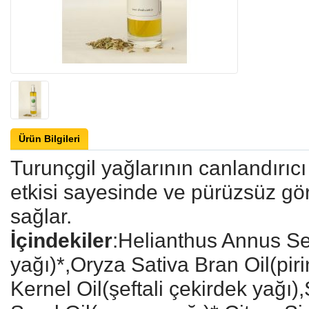
Ürün Bilgileri
Turunçgil yağlarının canlandırıcı e
etkisi sayesinde ve pürüzsüz g
sağlar.
İçindekiler
:Helianthus Annus Se
yağı)*,Oryza Sativa Bran Oil(pir
Kernel Oil(şeftali çekirdek yağ