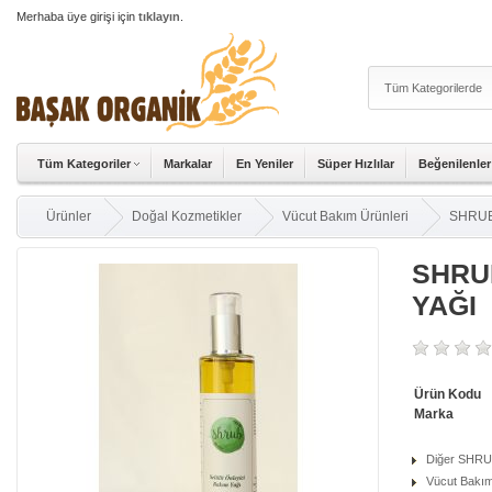
Merhaba üye girişi için
tıklayın
.
Tüm Kategoriler
Markalar
En Yeniler
Süper Hızlılar
Beğenilenler
Ürünler
Doğal Kozmetikler
Vücut Bakım Ürünleri
SHRUB
SHRU
YAĞI
Ürün Kodu
Marka
Diğer SHRUB
Vücut Bakım 