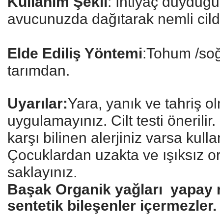
Kullanım Şekli
: İhtiyaç duyduğ
avucunuzda dağıtarak nemli cild
Elde Ediliş Yöntemi
:Tohum /soğ
tarımdan.
Uyarılar:
Yara, yanık ve tahriş ol
uygulamayınız. Cilt testi önerilir
karşı bilinen alerjiniz varsa kull
Çocuklardan uzakta ve ışıksız o
saklayınız.
Başak Organik yağları yapay re
sentetik bileşenler içermezler.