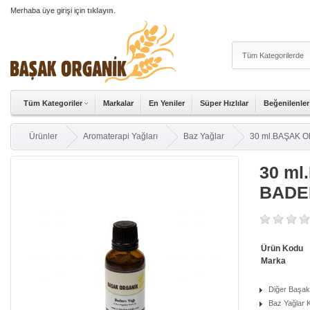
Merhaba üye girişi için
tıklayın
.
Tüm Kategoriler
Markalar
En Yeniler
Süper Hızlılar
Beğenilenler
Ürünler
Aromaterapi Yağları
Baz Yağlar
30 ml.BAŞAK 
30 m
BADE
Ürün Kodu
Marka
Diğer Başak
Baz Yağlar K