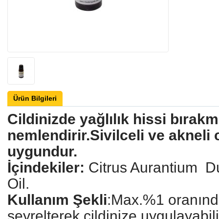
Ürün Bilgileri
Cildinizde yağlılık hissi bırak
nemlendirir.Sivilceli ve akneli 
uygundur.
İçindekiler:
Citrus Aurantium Du
Oil.
Kullanım Şekli
:Max.%1 oranında
seyrelterek cildinize uygulayabil