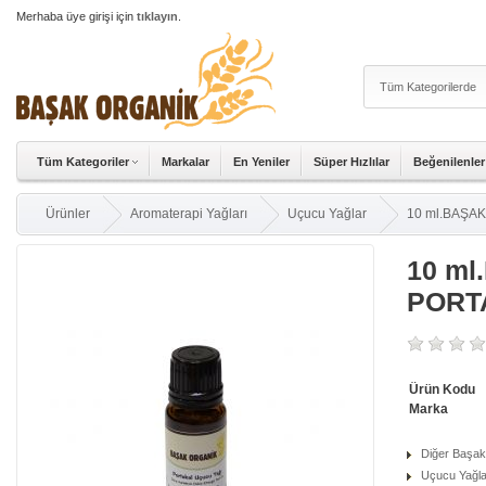
Merhaba üye girişi için
tıklayın
.
Tüm Kategoriler
Markalar
En Yeniler
Süper Hızlılar
Beğenilenler
Ürünler
Aromaterapi Yağları
Uçucu Yağlar
10 ml.BAŞA
10 m
PORT
Ürün Kodu
Marka
Diğer Başak
Uçucu Yağlar