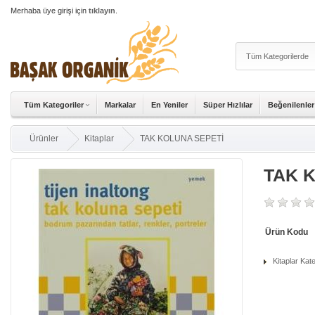
Merhaba üye girişi için
tıklayın
.
Tüm Kategoriler
Markalar
En Yeniler
Süper Hızlılar
Beğenilenler
Ürünler
Kitaplar
TAK KOLUNA SEPETİ
TAK 
Ürün Kodu
Kitaplar Kat