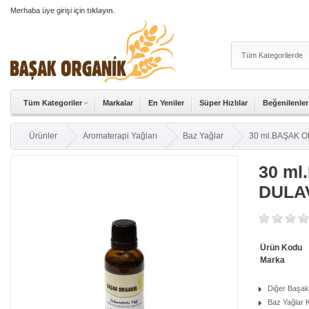
Merhaba üye girişi için
tıklayın
.
Tüm Kategoriler
Markalar
En Yeniler
Süper Hızlılar
Beğenilenler
Ürünler
Aromaterapi Yağları
Baz Yağlar
30 ml.BAŞAK 
30 m
DULA
Ürün Kodu
Marka
Diğer Başak
Baz Yağlar K