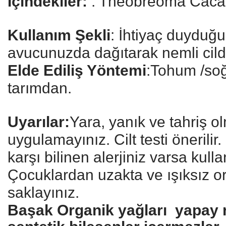
İçindekiler:
: Theobreoma Cacao
Kullanım Şekli
: İhtiyaç duyduğ
avucunuzda dağıtarak nemli cild
Elde Ediliş Yöntemi
:Tohum /soğ
tarımdan.
Uyarılar:
Yara, yanık ve tahriş ol
uygulamayınız. Cilt testi önerilir
karşı bilinen alerjiniz varsa kull
Çocuklardan uzakta ve ışıksız o
saklayınız.
Başak Organik yağları yapay re