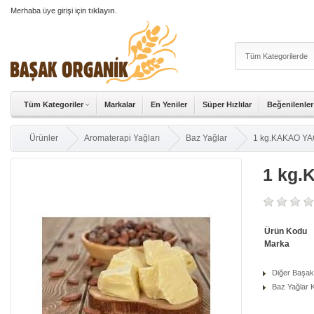
Merhaba üye girişi için
tıklayın
.
Tüm Kategoriler
Markalar
En Yeniler
Süper Hızlılar
Beğenilenler
Ürünler
Aromaterapi Yağları
Baz Yağlar
1 kg.KAKAO YA
1 kg.
Ürün Kodu
Marka
Diğer Başak
Baz Yağlar K