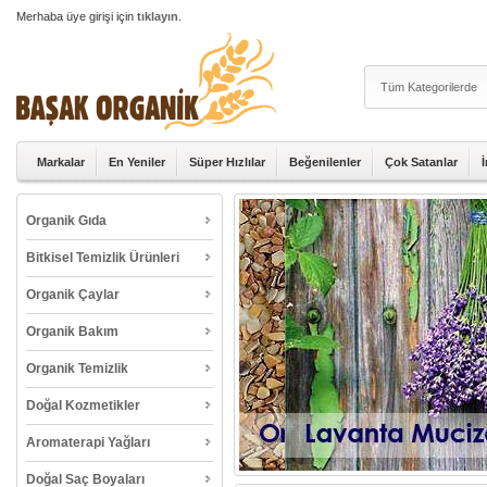
Merhaba üye girişi için
tıklayın
.
Markalar
En Yeniler
Süper Hızlılar
Beğenilenler
Çok Satanlar
Organik Gıda
Bitkisel Temizlik Ürünleri
Organik Çaylar
Organik Bakım
Organik Temizlik
Doğal Kozmetikler
Aromaterapi Yağları
Doğal Saç Boyaları