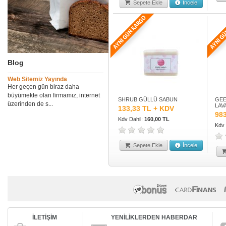
Sepete Ekle
İncele
Blog
Web Sitemiz Yayında
Her geçen gün biraz daha
büyümekte olan firmamız, internet
SHRUB GÜLLÜ SABUN
GEE
üzerinden de s...
LAV
133,33 TL + KDV
98
Kdv Dahil:
160,00 TL
Kdv 
Sepete Ekle
İncele
İLETİŞİM
YENİLİKLERDEN HABERDAR