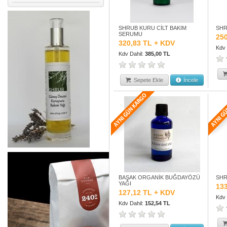
SHRUB KURU CİLT BAKIM
SHR
SERUMU
25
320,83 TL + KDV
Kdv 
Kdv Dahil:
385,00 TL
Sepete Ekle
İncele
BAŞAK ORGANİK BUĞDAYÖZÜ
SHR
YAĞI
13
127,12 TL + KDV
Kdv 
Kdv Dahil:
152,54 TL