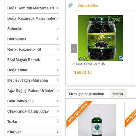
Vitrindekiler
Doğal Temizlik Malzemeleri
Doğal Kozmetik Malzemeleri
Sabunlar
Hidrosoller
Renkli Kozmetik Kil
Ekşi Mayalı Ekmek
SHRUB YOSUNLU SABUN
TARDAŞ SİYAH ZEYTİN
Doğal Unlar
133
198
,33 TL
,02 TL
Mevlevi Tatlısı-Murabba
Ağız Sağlığı Bakım Ürünleri
Sizin İçin Seçtiklerimiz
Yeniler
Gıda Takviyesi
Chia-Kinoa-Karabuğday
Tuzlar
Kitaplar