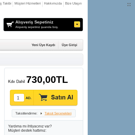
iş Takibi
Müşteri Hizmetleri
Hakkımızda
Bize Ulaşın
Alışveriş Sepetiniz
Alışveriş sepetiniz şuanda boş.
Yeni Üye Kaydı
Üye Girişi
730,00TL
Kdv Dahil
Taksitlendirme:
Taksit Seçenekleri
Yardıma mı ihtiyacınız var?
Müşteri destek hattımız: