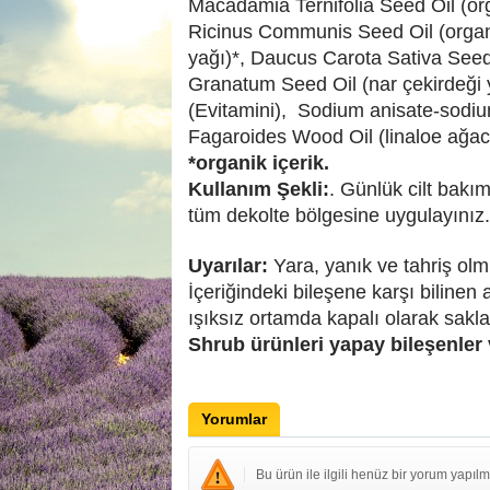
Macadamia Ternifolia Seed Oil (or
Ricinus Communis Seed Oil (organi
yağı)*, Daucus Carota Sativa See
Granatum Seed Oil (nar çekirdeği y
(Evitamini), Sodium anisate-sodium
Fagaroides Wood Oil (linaloe ağac
*organik içerik.
Kullanım Şekli:
. Günlük cilt bak
tüm dekolte bölgesine uygulayınız.
Uyarılar:
Yara, yanık ve tahriş olmu
İçeriğindeki bileşene karşı bilinen
ışıksız ortamda kapalı olarak sakla
Shrub ürünleri yapay bileşenler 
Yorumlar
Bu ürün ile ilgili henüz bir yorum yapılm