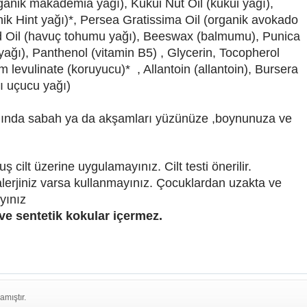
ganik makademia yağı), Kukui Nut Oil (kukui yağı),
k Hint yağı)*, Persea Gratissima Oil (organik avokado
d Oil (havuç tohumu yağı), Beeswax (balmumu), Punica
ağı), Panthenol (vitamin B5) , Glycerin, Tocopherol
 levulinate (koruyucu)* , Allantoin (allantoin), Bursera
ı uçucu yağı)
ımında sabah ya da akşamları yüzünüze ,boynunuza ve
ş cilt üzerine uygulamayınız. Cilt testi önerilir.
 alerjiniz varsa kullanmayınız. Çocuklardan uzakta ve
yınız
ve sentetik kokular içermez.
amıştır.