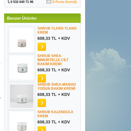
0 532 640 71 96
E-Posta Desteği
Benzer Ürünler
SHRUB YLANG YLANG
KREM
608,33 TL + KDV
SHRUB SHEA-
İMMORTELLE CİLT
BAKIM KREMİ
608,33 TL + KDV
SHRUB SHEA-MANGO
YOĞUN BAKIM KREMİ
608,33 TL + KDV
-
SHRUB KALENDULA
KREM
608,33 TL + KDV