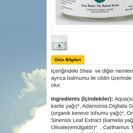
Ürün Bilgileri
İçeriğindeki Shea ve diğer nemlendiri
ayrıca balmumu ile cildin üzerinde
olur.
Ingredients (İçindekiler):
Aqua(sa
karite yağı)*, Adansonia Digitata 
(organik kenevir tohumu yağı)*, Or
Sinensis Leaf Extract (kamelia yağ
Olivate(emülgatör)* , Carthamus Ti