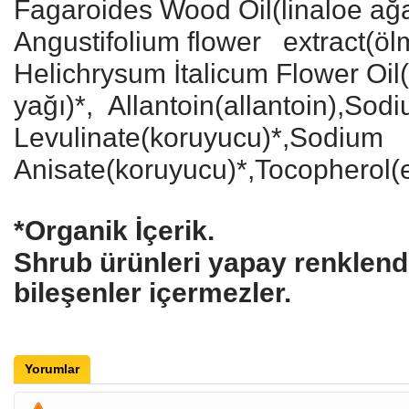
Fagaroides Wood Oil(linaloe ağa
Angustifolium flower extract(ölm
Helichrysum İtalicum Flower Oi
yağı)*, Allantoin(allantoin),Sod
Levulinate(koruyucu)*,Sodium
Anisate(koruyucu)*,Tocopherol(e
*Organik İçerik.
Shrub ürünleri yapay renklendir
bileşenler içermezler.
Yorumlar