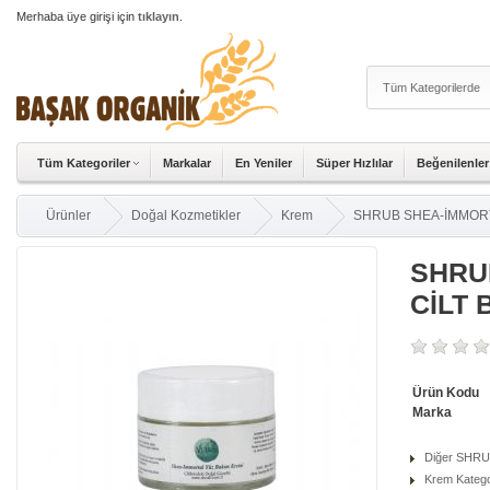
Merhaba üye girişi için
tıklayın
.
Tüm Kategoriler
Markalar
En Yeniler
Süper Hızlılar
Beğenilenler
Ürünler
Doğal Kozmetikler
Krem
SHRUB SHEA-İMMORT
SHRU
CİLT 
Ürün Kodu
Marka
Diğer SHRUB
Krem Kategor