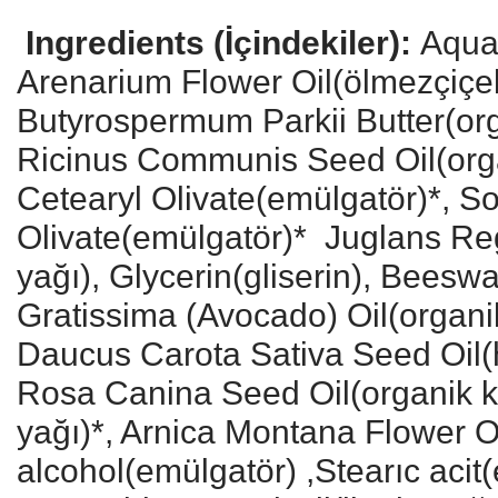
Ingredients (İçindekiler):
Aqua
Arenarium Flower Oil(ölmezçiç
Butyrospermum Parkii Butter(org
Ricinus Communis Seed Oil(orga
Cetearyl Olivate(emülgatör)*, So
Olivate(emülgatör)* Juglans Re
yağı), Glycerin(gliserin), Bees
Gratissima (Avocado) Oil(organi
Daucus Carota Sativa Seed Oil(
Rosa Canina Seed Oil(organik 
yağı)*, Arnica Montana Flower Oi
alcohol(emülgatör) ,Stearıc acit