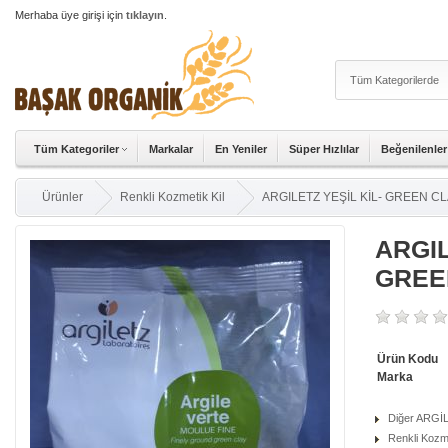
Merhaba üye girişi için
tıklayın
.
Tüm Kategoriler
Markalar
En Yeniler
Süper Hızlılar
Beğenilenler
Ürünler
Renkli Kozmetik Kil
ARGILETZ YEŞİL KİL- GREEN C
ARGIL
GREE
Ürün Kodu
Marka
Diğer ARGİL
Renkli Kozme