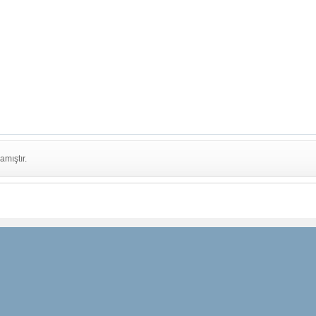
amıştır.
RDEN HABERDAR
TAKİP EDİN
HIZLI ERİŞİM
Facebook
Markalar
ız
Twitter
Tüm Kategoriler