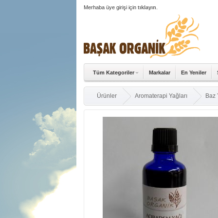
Merhaba üye girişi için
tıklayın
.
Tüm Kategoriler
Markalar
En Yeniler
Ürünler
Aromaterapi Yağları
Baz 