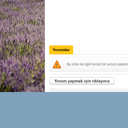
Yorumlar
Bu ürün ile ilgili henüz bir yorum yapılm
Yorum yapmak için tıklayınız
İLETİŞİM
YENİLİKLE
OLUN
Hakkımızda
Adınız Soyadın
Bize Ulaşın