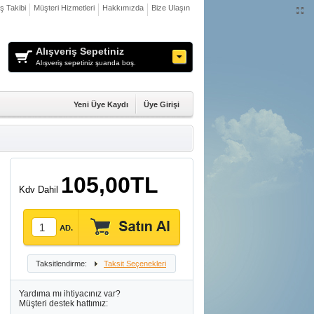
iş Takibi
Müşteri Hizmetleri
Hakkımızda
Bize Ulaşın
Alışveriş Sepetiniz
Alışveriş sepetiniz şuanda boş.
Yeni Üye Kaydı
Üye Girişi
105,00TL
Kdv Dahil
Taksitlendirme:
Taksit Seçenekleri
Yardıma mı ihtiyacınız var?
Müşteri destek hattımız: