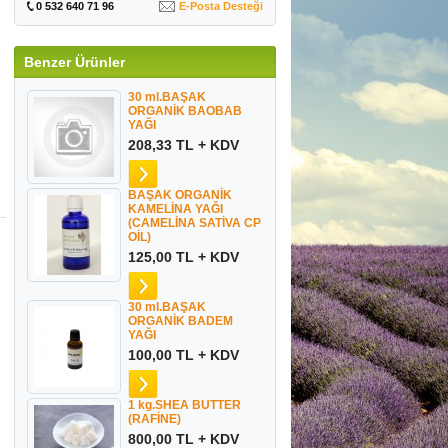
0 532 640 71 96
E-Posta Desteği
Benzer Ürünler
30 ml.BAŞAK
ORGANİK BAOBAB
YAĞI
208,33 TL + KDV
BAŞAK ORGANİK
KAMELİNA YAĞI
(CAMELİNA SATİVA CP
OİL)
125,00 TL + KDV
30 ml.BAŞAK
ORGANİK BADEM
YAĞI
100,00 TL + KDV
1 kg.SHEA BUTTER
(RAFİNE)
800,00 TL + KDV