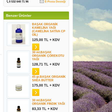
0 532 640 71 96
E-Posta Desteği
Benzer Ürünler
BAŞAK ORGANİK
KAMELİNA YAĞI
(CAMELİNA SATİVA CP
OİL)
125,00 TL + KDV
30 ml.BAŞAK
ORGANİK ÇÖREKOTU
YAĞI
128,71 TL + KDV
45 gr.BAŞAK ORGANİK
SHEA BUTTER
175,00 TL + KDV
30 ml.BAŞAK
ORGANİK FINDIK YAĞI
83,33 TL + KDV