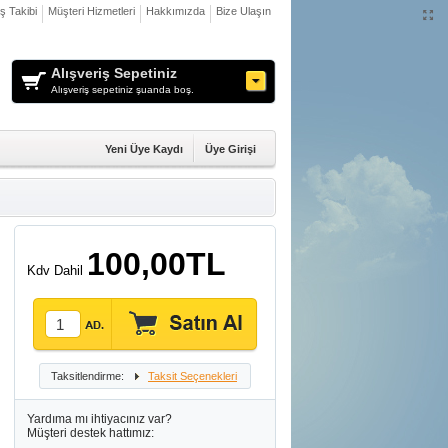
iş Takibi
Müşteri Hizmetleri
Hakkımızda
Bize Ulaşın
Alışveriş Sepetiniz
Alışveriş sepetiniz şuanda boş.
Yeni Üye Kaydı
Üye Girişi
100,00TL
Kdv Dahil
Taksitlendirme:
Taksit Seçenekleri
Yardıma mı ihtiyacınız var?
Müşteri destek hattımız: