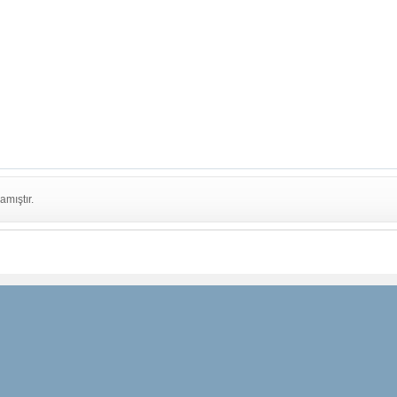
amıştır.
RDEN HABERDAR
TAKİP EDİN
HIZLI ERİŞİM
Facebook
Markalar
ız
Twitter
Tüm Kategoriler