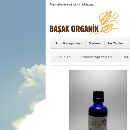
Merhaba üye girişi için
tıklayın
.
Tüm Kategoriler
Markalar
En Yeniler
Ürünler
Aromaterapi Yağları
Baz 