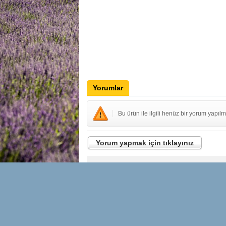
Yorumlar
Bu ürün ile ilgili henüz bir yorum yapılm
Yorum yapmak için tıklayınız
İLETİŞİM
YENİLİKLE
OLUN
Hakkımızda
Adınız Soyadın
Bize Ulaşın