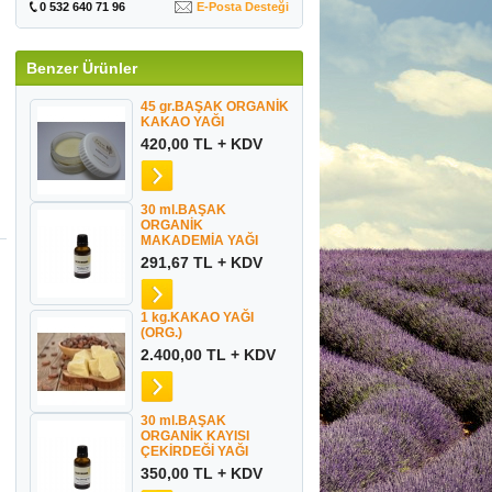
0 532 640 71 96
E-Posta Desteği
Benzer Ürünler
45 gr.BAŞAK ORGANİK
KAKAO YAĞI
420,00 TL + KDV
30 ml.BAŞAK
ORGANİK
MAKADEMİA YAĞI
291,67 TL + KDV
1 kg.KAKAO YAĞI
(ORG.)
2.400,00 TL + KDV
30 ml.BAŞAK
ORGANİK KAYISI
ÇEKİRDEĞİ YAĞI
350,00 TL + KDV