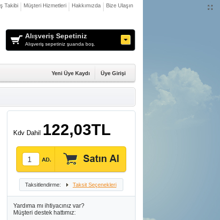
iş Takibi
Müşteri Hizmetleri
Hakkımızda
Bize Ulaşın
Alışveriş Sepetiniz
Alışveriş sepetiniz şuanda boş.
Yeni Üye Kaydı
Üye Girişi
122,03TL
Kdv Dahil
Taksitlendirme:
Taksit Seçenekleri
Yardıma mı ihtiyacınız var?
Müşteri destek hattımız: