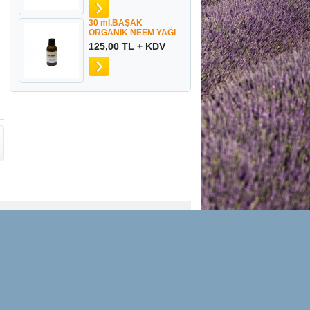
30 ml.BAŞAK
ORGANİK NEEM YAĞI
125,00 TL + KDV
Mesafeli Satış Sözleşmesi
Haber & Duyurular
leri
İade & Teslimat