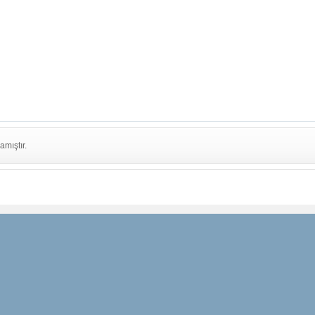
amıştır.
RDEN HABERDAR
TAKİP EDİN
HIZLI ERİŞİM
Facebook
Markalar
ız
Twitter
Tüm Kategoriler
Google+
Ödeme Seçenek