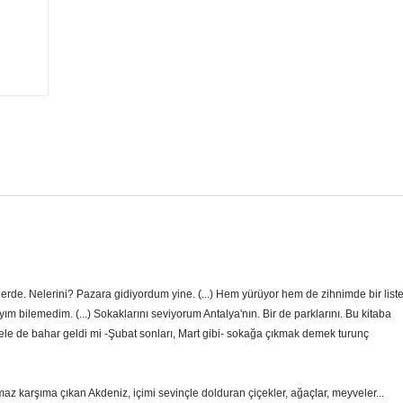
rde. Nelerini? Pazara gidiyordum yine. (...) Hem yürüyor hem de zihnimde bir list
ım bilemedim. (...) Sokaklarını seviyorum Antalya'nın. Bir de parklarını. Bu kitaba
Hele de bahar geldi mi -Şubat sonları, Mart gibi- sokağa çıkmak demek turunç
maz karşıma çıkan Akdeniz, içimi sevinçle dolduran çiçekler, ağaçlar, meyveler...