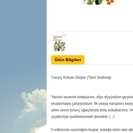
Ürün Bilgileri
Turunç Kokulu Düşler (Tijen İnaltong)
"Nesini severim Antalya'nın, dîye düşündüm geçenle
oluşturmaya çalışıyordum. İlk sıraya hangisini koyay
adını veren turunç ağaçlarıyla dolu sokaklarımız. 
çiçeklcriyle parfümlenmek demektir. (...)
Cıvıltılarıyla uyandığım kuşlar, sokağa adım atar at