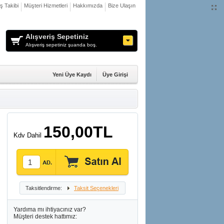
iş Takibi
Müşteri Hizmetleri
Hakkımızda
Bize Ulaşın
Alışveriş Sepetiniz
Alışveriş sepetiniz şuanda boş.
Yeni Üye Kaydı
Üye Girişi
150,00TL
Kdv Dahil
Taksitlendirme:
Taksit Seçenekleri
Yardıma mı ihtiyacınız var?
Müşteri destek hattımız: