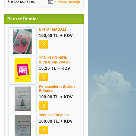
0 532 640 71 96
E-Posta Desteği
Benzer Ürünler
BİR OT MASALI
150,00 TL + KDV
YEDİKLERİNİZİN
İÇİNDE N(E) VAR?
15,25 TL + KDV
Penguenlerin Buzları
Erimesin
100,00 TL + KDV
e
Yunuslar Yaşasın
100,00 TL + KDV