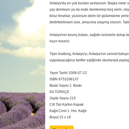
Antalya'da en çok bunları seviyorum. Başka neler se
çay demleyin ya da evde demlemeyi boş verin, söyl
biraz ferahlar, yüzünüze derin bir gülümseme yerleşi
dedirtebilirsem size, amacıma ulaşmış olurum. Tabi
Antalya'nın turunç kokan, sağlıklı ürünlerle dolup ta
hazır mısınız:
Tijen İnaltong, Antalya'yı, Antalya'nın cennet bahçe
uygulayacağınız tarifler eşliğinde okurlarıyla paylaş
Yayın Tarihi 2008-07-22
ISBN 9753296137
Baskı Sayısı 2. Baskı
Dil TÜRKÇE
Sayfa Sayısı 215
Cilt Tipi Karton Kapak
Kağıt Cinsi 1. Hm. Kağıt
Boyut 15 x 18