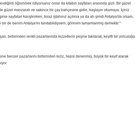
vdiğimi öğrenmek istiyorsanız onlar da kitabın sayfaları arasında gizli. Bir güzel
e güzel manzaralı ve sakince bir çay bahçesine gidin, başlayın okumaya. İçiniz
rse sayfalan karıştırırken, biraz iştahınız açılırsa ya da ah şimdi Antalya'da olsam,
i bir de benim Antalya'mı tanıtabildiysem, görevim tamamlanmış demektir."
şan, birbirinden renkli pazarlarında lezzetlerin peşine takılarak, keyifli bir yolculuğa
sine benzer pazarlarını birbirinden leziz, hepsi denenmiş, büyük bir keyif alarak
ıyor.