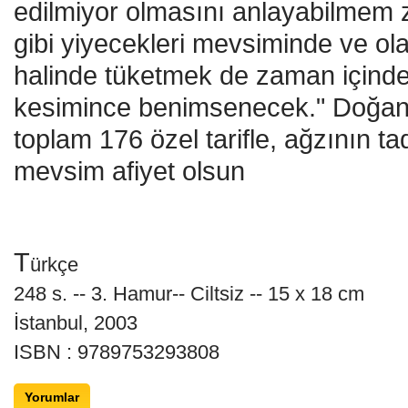
edilmiyor olmasını anlayabilmem 
gibi yiyecekleri mevsiminde ve ola
halinde tüketmek de zaman içind
kesimince benimsenecek." Doğan
toplam 176 özel tarifle, ağzının tad
mevsim afiyet olsun
T
ürkçe
248
s. -- 3. Hamur--
Ciltsiz
-- 15 x 18 cm
İstanbul, 2003
ISBN :
9789753293808
Yorumlar