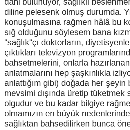
dahi bulunuyor, sağlıklı beslenme
diline pelesenk olmuş durumda. Y
konuşulmasına rağmen hâlâ bu kon
sığ olduğunu söylesem bana kızm
"sağlık"çı doktorların, diyetisyenle
çıktıkları televizyon programları
bahsetmelerini, onlarla hazırlanan 
anlatmalarını hep şaşkınlıkla izli
anlattığım gibi) doğada her şeyin 
mevsimi dışında üretip tüketmek 
olgudur ve bu kadar bilgiye rağme
olmamızın en büyük nedenlerinden
sağlıktan bahsedilirken bunca öne