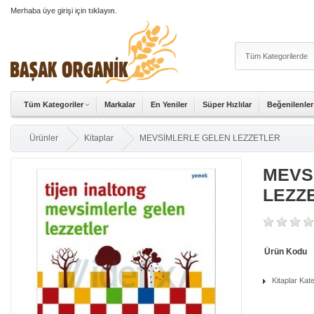
Merhaba üye girişi için
tıklayın
.
Tüm Kategoriler
Markalar
En Yeniler
Süper Hızlılar
Beğenilenler
Ürünler
Kitaplar
MEVSİMLERLE GELEN LEZZETLER
MEVS
LEZZ
Ürün Kodu
Kitaplar Kat