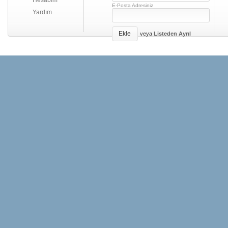
Hesabım
E-Posta Adresiniz
Yardım
Ekle
veya
Listeden Ayrıl