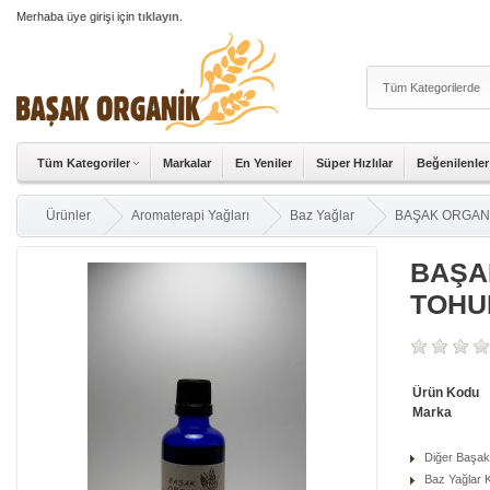
Merhaba üye girişi için
tıklayın
.
Tüm Kategoriler
Markalar
En Yeniler
Süper Hızlılar
Beğenilenler
Ürünler
Aromaterapi Yağları
Baz Yağlar
BAŞAK ORGAN
BAŞA
TOHU
Ürün Kodu
Marka
Diğer Başak
Baz Yağlar K