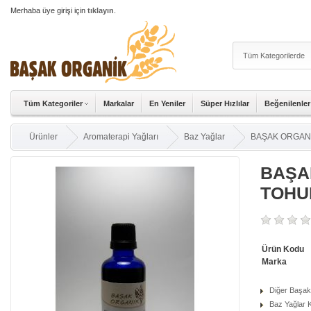
Merhaba üye girişi için
tıklayın
.
Tüm Kategoriler
Markalar
En Yeniler
Süper Hızlılar
Beğenilenler
Ürünler
Aromaterapi Yağları
Baz Yağlar
BAŞAK ORGAN
BAŞA
TOHU
Ürün Kodu
Marka
Diğer Başak
Baz Yağlar K