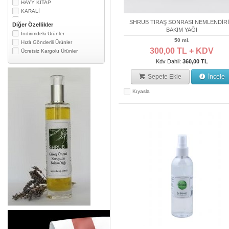
HAYY KİTAP
KARALİ
MEDİKİL
SHRUB TIRAŞ SONRASI NEMLENDİRİ
Diğer Özellikler
NURTURE MY BODY
BAKIM YAĞI
İndirimdeki Ürünler
SANTE
50 ml.
Hızlı Gönderili Ürünler
SAPİENTİE
300,00 TL + KDV
Ücretsiz Kargolu Ürünler
SAZLICA
Kdv Dahil:
360,00 TL
SHRUB
TARDAŞ EGENİN
Sepete Ekle
İncele
THE LİFECO
TİNTS OF NATURE
Kıyasla