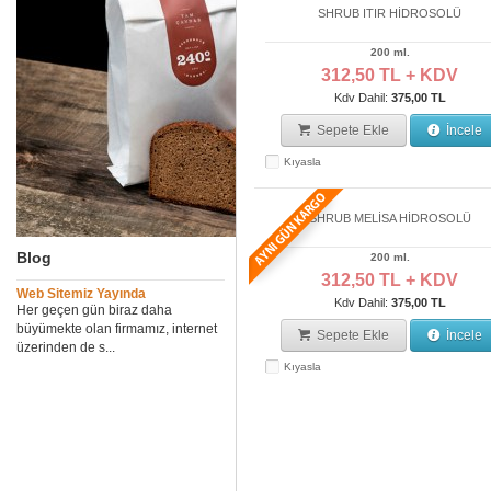
SHRUB ITIR HİDROSOLÜ
200 ml.
312,50 TL + KDV
Kdv Dahil:
375,00 TL
Sepete Ekle
İncele
Kıyasla
SHRUB MELİSA HİDROSOLÜ
Blog
200 ml.
312,50 TL + KDV
Web Sitemiz Yayında
Kdv Dahil:
375,00 TL
Her geçen gün biraz daha
büyümekte olan firmamız, internet
Sepete Ekle
İncele
üzerinden de s...
Kıyasla