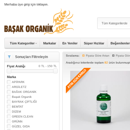
Merhaba üye girişi için
tıklayın
.
Tüm Kategoriler
Markalar
En Yeniler
Süper Hızlılar
Beğenilenler
Sıralama:
Fiyata Göre Artan
Fiyata Gör
Sonuçları Filtreleyin
Aradığınız kriterlerde toplam
82
ürün bulunmuştu
Fiyat Aralığı
0 TL - 150 TL
Marka
APİPARK
ARGİLETZ
BAÅAK ORGANİK
Başak Organik
BAYRAK ÇİFTLİĞİ
BEMTAT
DİZEM
GREEN CLEAN
GRÜNN
GÜZEL GIDA