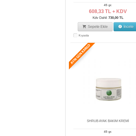
45 gr.
608,33 TL + KDV
Kdv Dahil:
730,00 TL
Sepete Ekle
İncele
Kıyasla
SHRUB AYAK BAKIM KREMİ
45 gr.