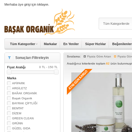
Merhaba üye girişi için
tıklayın
.
Tüm Kategoriler
Markalar
En Yeniler
Süper Hızlılar
Beğenilenler
Sıralama:
Fiyata Göre Artan
Fiyata Gör
Sonuçları Filtreleyin
Aradığınız kriterlerde toplam
82
ürün bulunmuştu
Fiyat Aralığı
0 TL - 150 TL
Marka
APİPARK
ARGİLETZ
BAÅAK ORGANİK
Başak Organik
BAYRAK ÇİFTLİĞİ
BEMTAT
DİZEM
GREEN CLEAN
GRÜNN
GÜZEL GIDA