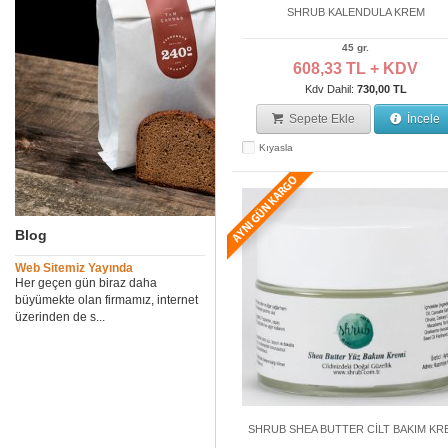
SHRUB KALENDULA KREM
45 gr.
608,33 TL + KDV
Kdv Dahil:
730,00 TL
Sepete Ekle
İncele
Kıyasla
Blog
Web Sitemiz Yayında
Her geçen gün biraz daha
büyümekte olan firmamız, internet
üzerinden de s...
SHRUB SHEA BUTTER CİLT BAKIM KR