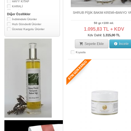
HAYY KİTAP
KARALİ
MEDİKİL
SHRUB PİŞİK BAKIM KREMİ+BANYO Y
Diğer Özellikler
NURTURE MY BODY
İndirimdeki Ürünler
SANTE
50 gr.+100 ml.
Hızlı Gönderili Ürünler
SAPİENTİE
1.095,83 TL + KDV
Ücretsiz Kargolu Ürünler
SAZLICA
Kdv Dahil:
1.315,00 TL
SHRUB
TARDAŞ EGENİN
Sepete Ekle
İncele
THE LİFECO
TİNTS OF NATURE
Kıyasla