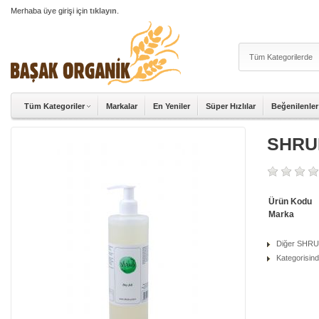
Merhaba üye girişi için
tıklayın
.
Tüm Kategoriler
Markalar
En Yeniler
Süper Hızlılar
Beğenilenler
SHRU
Ürün Kodu
Marka
Diğer SHRUB
Kategorisind