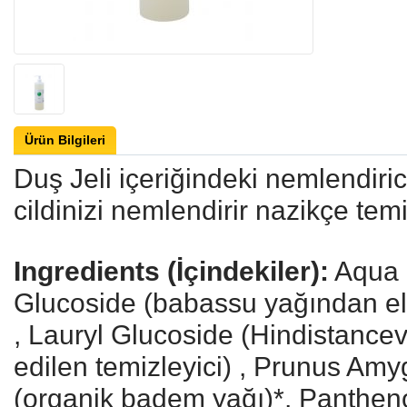
Ürün Bilgileri
Duş Jeli içeriğindeki nemlendiri
cildinizi nemlendirir nazikçe temi
Ingredients (İçindekiler):
Aqua (
Glucoside (babassu yağından eld
, Lauryl Glucoside (Hindistancev
edilen temizleyici) , Prunus Amy
(organik badem yağı)*, Pantheno