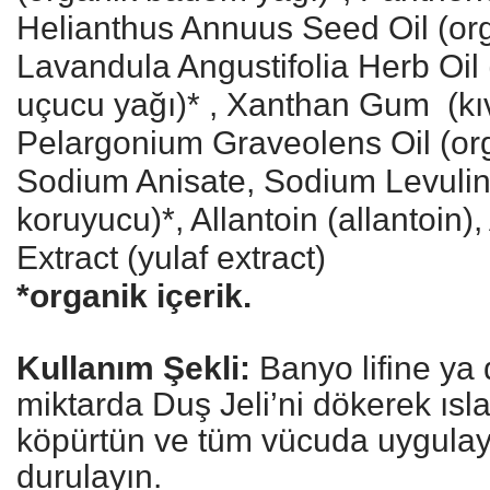
Helianthus Annuus Seed Oil (org
Lavandula Angustifolia Herb Oil 
uçucu yağı)* , Xanthan Gum (kıva
Pelargonium Graveolens Oil (orga
Sodium Anisate, Sodium Levulina
koruyucu)*, Allantoin (allantoin)
Extract (yulaf extract)
*organik içerik.
Kullanım Şekli:
Banyo lifine ya d
miktarda Duş Jeli’ni dökerek ıs
köpürtün ve tüm vücuda uygulayı
durulayın.