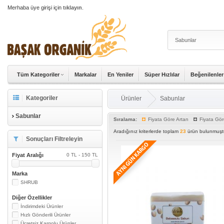
Merhaba üye girişi için
tıklayın
.
Tüm Kategoriler
Markalar
En Yeniler
Süper Hızlılar
Beğenilenler
Kategoriler
Ürünler
Sabunlar
Sabunlar
Sıralama:
Fiyata Göre Artan
Fiyata Gör
Aradığınız kriterlerde toplam
23
ürün bulunmuştu
Sonuçları Filtreleyin
Fiyat Aralığı
0 TL - 150 TL
Marka
SHRUB
Diğer Özellikler
İndirimdeki Ürünler
Hızlı Gönderili Ürünler
Ücretsiz Kargolu Ürünler