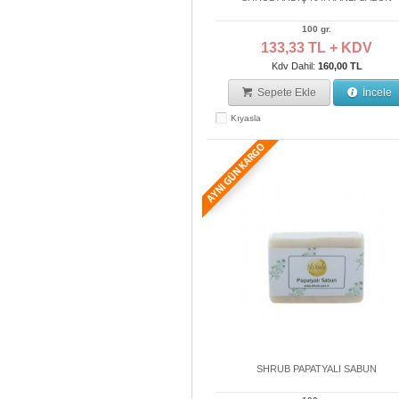
100 gr.
133,33 TL + KDV
Kdv Dahil:
160,00 TL
Sepete Ekle
İncele
Kıyasla
SHRUB PAPATYALI SABUN