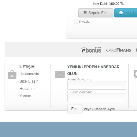
Kdv Dahil:
160,00 TL
Sepete Ekle
İncele
Kıyasla
İLETİŞİM
YENİLİKLERDEN HABERDAR
OLUN
Hakkımızda
Adınız Soyadınız
Bize Ulaşın
Hesabım
E-Posta Adresiniz
Yardım
Ekle
veya
Listeden Ayrıl