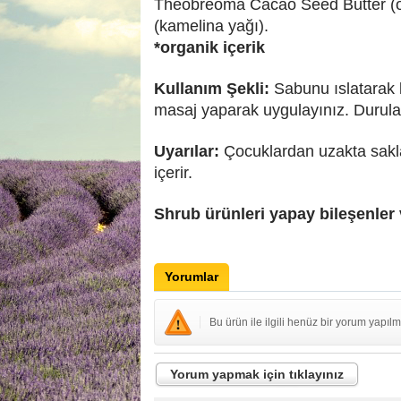
Theobreoma Cacao Seed Butter (or
(kamelina yağı).
*organik içerik
Kullanım Şekli:
Sabunu ıslatarak
masaj yaparak uygulayınız. Durula
Uyarılar:
Çocuklardan uzakta saklay
içerir.
Shrub ürünleri yapay bileşenler 
Yorumlar
Bu ürün ile ilgili henüz bir yorum yapılm
Yorum yapmak için tıklayınız