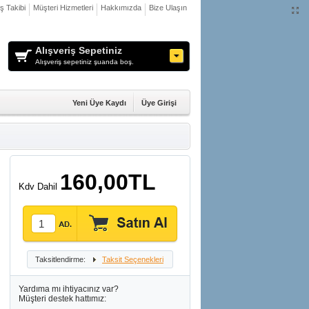
iş Takibi
Müşteri Hizmetleri
Hakkımızda
Bize Ulaşın
Alışveriş Sepetiniz
Alışveriş sepetiniz şuanda boş.
Yeni Üye Kaydı
Üye Girişi
160,00TL
Kdv Dahil
Taksitlendirme:
Taksit Seçenekleri
Yardıma mı ihtiyacınız var?
Müşteri destek hattımız: