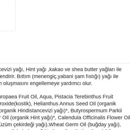
evizi yağı, Hint yağı ,kakao ve shea butter yağları ile
endirir. Bıttım (menengiç,yabani şam fıstığı) yağı ile
arın oluşmasını engellemeye yardımcı olur.
ropaea Fruit Oil, Aqua, Pistacia Terebinthus Fruit
droxide(kostik), Helianthus Annus Seed Oil (organik
organik Hindistancevizi yağı)*, Butyrospermum Parkii
 Oil (organik Hint yağı)*, Calendula Officinalis Flower Oi
(üzüm çekirdeği yağı),Wheat Germ Oil (buğday yağı),