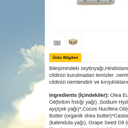
Ürün Bilgileri
Bileşimindeki zeytinyağı,Hindistanc
cildinizi kurutmadan temizler ,neml
cildinizi nemlendirir ve kırışıklıkl
Ingredients (İçindekiler):
Olea Eu
Oil(bıttım fıstığı yağı) ,Sodium Hy
ayçiçek yağı)*,Cocos Nucifera Oil(
Butter (organik shea butter)*Castor
(kalendula yağı), Grape Seed Oil 