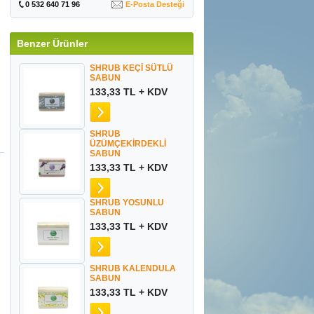
0 532 640 71 96
E-Posta Desteği
Benzer Ürünler
SHRUB KEÇİ SÜTLÜ
SABUN
133,33 TL + KDV
SHRUB
ÜZÜMÇEKİRDEKLİ
SABUN
133,33 TL + KDV
SHRUB YOSUNLU
SABUN
133,33 TL + KDV
SHRUB KALENDULA
SABUN
l
133,33 TL + KDV