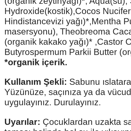
(organik zeytinyağı)*, Aqua(su)
Hydroxide(kostik),Cocos Nucifer
Hindistancevizi yağı)*,Mentha P
masersyonu), Theobreoma Caca
(organik kakako yağı)* ,Castor O
Butyrospermum Parkii Butter (or
*organik içerik.
Kullanım Şekli:
Sabunu ıslatara
Yüzünüze, saçınıza ya da vücu
uygulayınız. Durulayınız.
Uyarılar:
Çocuklardan uzakta sa