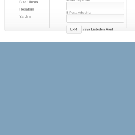
Adınız Soyadınız
Bize Ulaşın
Hesabım
E-Posta Adresiniz
Yardım
Ekle
veya
Listeden Ayrıl