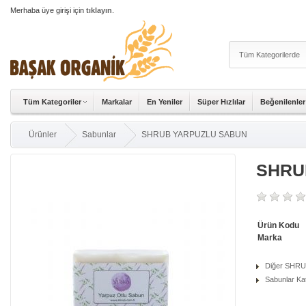
Merhaba üye girişi için
tıklayın
.
Tüm Kategoriler
Markalar
En Yeniler
Süper Hızlılar
Beğenilenler
Ürünler
Sabunlar
SHRUB YARPUZLU SABUN
SHRU
Ürün Kodu
Marka
Diğer SHRUB
Sabunlar Kat