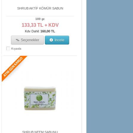
SHRUB AKTİF KÖMÜR SABUN
100 gr.
133,33 TL + KDV
Kdv Dahil:
160,00 TL
Seçenekler
İncele
Kıyasla
SHRUB NEEM SABUNU