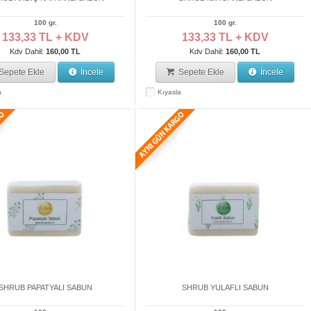
100 gr.
100 gr.
133,33 TL + KDV
133,33 TL + KDV
Kdv Dahil:
160,00 TL
Kdv Dahil:
160,00 TL
Sepete Ekle
İncele
Sepete Ekle
İncele
a
Kıyasla
SHRUB PAPATYALI SABUN
SHRUB YULAFLI SABUN