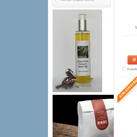
S
Kıyasl