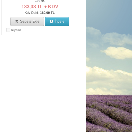
100 gr.
133,33 TL + KDV
Kdv Dahil:
160,00 TL
Sepete Ekle
İncele
Kıyasla