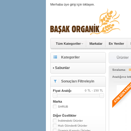
Merhaba üye girişi için
tıklayın
.
Tüm Kategoriler
Markalar
En Yeniler
Kategoriler
Ürünler
Sabunlar
Sıralama:
Aradığınız kr
Sonuçları Filtreleyin
Fiyat Aralığı
0 TL - 150 TL
Marka
SHRUB
Diğer Özellikler
İndirimdeki Ürünler
Hızlı Gönderili Ürünler
Ücretsiz Kargolu Ürünler