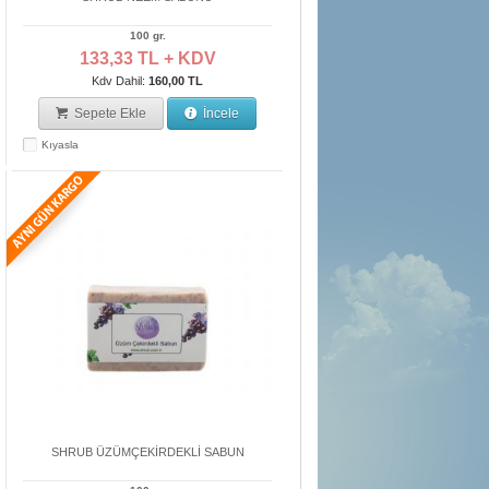
100 gr.
133,33 TL + KDV
Kdv Dahil:
160,00 TL
Sepete Ekle
İncele
Kıyasla
SHRUB ÜZÜMÇEKİRDEKLİ SABUN