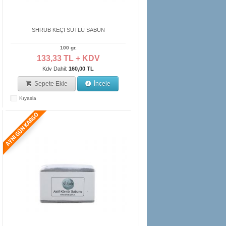
SHRUB KEÇİ SÜTLÜ SABUN
100 gr.
133,33 TL + KDV
Kdv Dahil:
160,00 TL
Sepete Ekle
İncele
Kıyasla