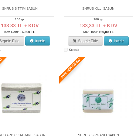
SHRUB BITTIM SABUN
SHRUB KİLLİ SABUN
100 gr.
100 gr.
133,33 TL + KDV
133,33 TL + KDV
Kdv Dahil:
160,00 TL
Kdv Dahil:
160,00 TL
Sepete Ekle
İncele
Sepete Ekle
İncele
a
Kıyasla
UB ARDIÇ KATRANLI SABUN
SHRUB ISIRGANLI SABUN