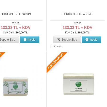
SHRUB DEFNELİ SABUN
SHRUB BEBEK SABUNU
100 gr.
100 gr.
133,33 TL + KDV
133,33 TL + KDV
Kdv Dahil:
160,00 TL
Kdv Dahil:
160,00 TL
Sepete Ekle
İncele
Sepete Ekle
İncele
a
Kıyasla