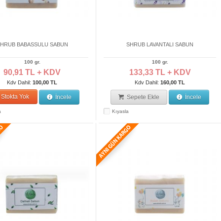
HRUB BABASSULU SABUN
SHRUB LAVANTALI SABUN
100 gr.
100 gr.
90,91 TL + KDV
133,33 TL + KDV
Kdv Dahil:
100,00 TL
Kdv Dahil:
160,00 TL
Stokta Yok
İncele
Sepete Ekle
İncele
a
Kıyasla