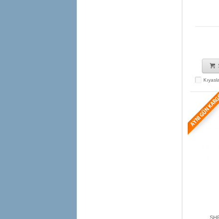
Kıyasl
SHR