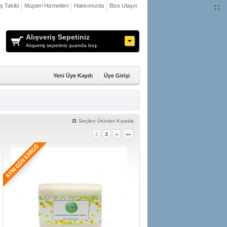
iş Takibi
Müşteri Hizmetleri
Hakkımızda
Bize Ulaşın
Alışveriş Sepetiniz
Alışveriş sepetiniz şuanda boş.
Yeni Üye Kaydı
Üye Girişi
Seçilen Ürünleri Kıyasla
1
2
»
»»