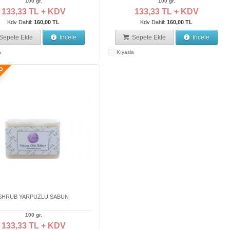
100 gr.
100 gr.
133,33 TL + KDV
133,33 TL + KDV
Kdv Dahil:
160,00 TL
Kdv Dahil:
160,00 TL
Sepete Ekle
İncele
Sepete Ekle
İncele
a
Kıyasla
SHRUB YARPUZLU SABUN
100 gr.
133,33 TL + KDV