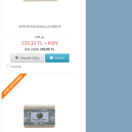
SHRUB KALENDULA SABUN
100 gr.
133,33 TL + KDV
Kdv Dahil:
160,00 TL
Sepete Ekle
İncele
Kıyasla