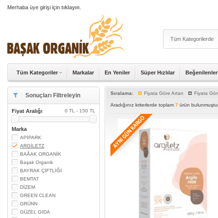
Merhaba üye girişi için
tıklayın
.
Tüm Kategoriler
Markalar
En Yeniler
Süper Hızlılar
Beğenilenler
Sıralama:
Fiyata Göre Artan
Fiyata Gör
Sonuçları Filtreleyin
Aradığınız kriterlerde toplam
7
ürün bulunmuştur
Fiyat Aralığı
0 TL - 150 TL
Marka
APİPARK
ARGİLETZ
BAÅAK ORGANİK
Başak Organik
BAYRAK ÇİFTLİĞİ
BEMTAT
DİZEM
GREEN CLEAN
GRÜNN
GÜZEL GIDA