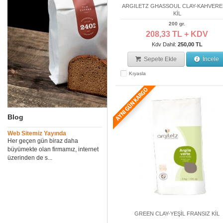
ARGILETZ GHASSOUL CLAY-KAHVERE
KİL
200 gr.
208,33 TL + KDV
Kdv Dahil:
250,00 TL
Sepete Ekle
İncele
Kıyasla
Blog
Web Sitemiz Yayında
Her geçen gün biraz daha
büyümekte olan firmamız, internet
üzerinden de s...
GREEN CLAY-YEŞİL FRANSIZ KİL