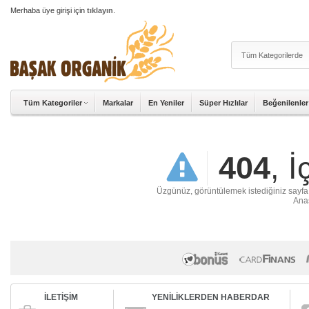
Merhaba üye girişi için
tıklayın
.
Tüm Kategoriler
Markalar
En Yeniler
Süper Hızlılar
Beğenilenler
404
, 
Üzgünüz, görüntülemek istediğiniz sayfa ya
Anas
İLETİŞİM
YENİLİKLERDEN HABERDAR