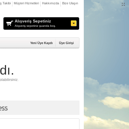
iş Takibi
Müşteri Hizmetleri
Hakkımızda
Bize Ulaşın
Alışveriş Sepetiniz
Alışveriş sepetiniz şuanda boş.
Yeni Üye Kaydı
Üye Girişi
dı.
labilirsiniz.