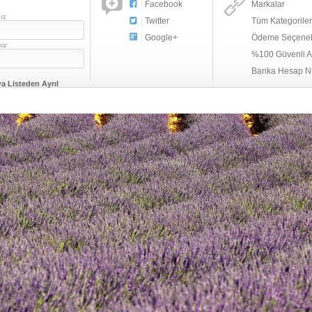
Facebook
Markalar
ız
Twitter
Tüm Kategoriler
Google+
Ödeme Seçenek
niz
%100 Güvenli Al
Banka Hesap N
ya
Listeden Ayrıl