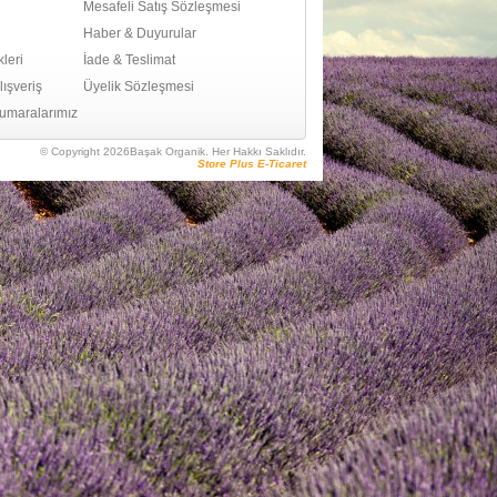
Mesafeli Satış Sözleşmesi
Haber & Duyurular
leri
İade & Teslimat
ışveriş
Üyelik Sözleşmesi
umaralarımız
© Copyright 2026Başak Organik. Her Hakkı Saklıdır.
Store Plus E-Ticaret