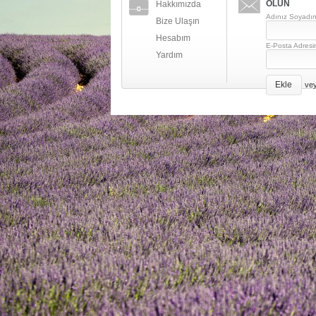
OLUN
Hakkımızda
Adınız Soyadın
Bize Ulaşın
Hesabım
E-Posta Adresi
Yardım
Ekle
ve