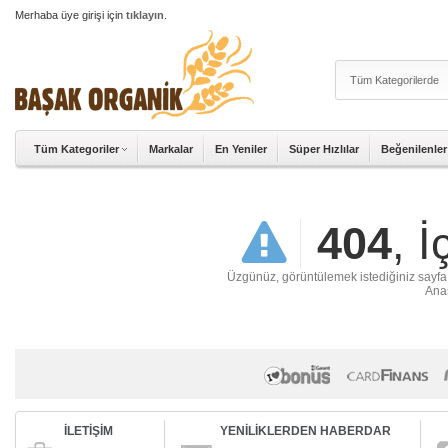
Merhaba üye girişi için
tıklayın
.
Tüm Kategoriler
Markalar
En Yeniler
Süper Hızlılar
Beğenilenler
404
, 
Üzgünüz, görüntülemek istediğiniz sayfa ya
Anas
İLETİŞİM
YENİLİKLERDEN HABERDAR