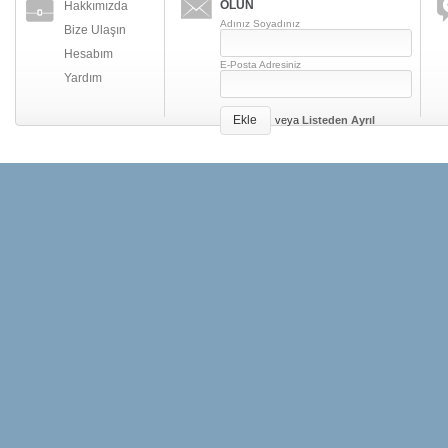
OLUN
Hakkımızda
Adınız Soyadınız
Bize Ulaşın
Hesabım
E-Posta Adresiniz
Yardım
Ekle
veya
Listeden Ayrıl