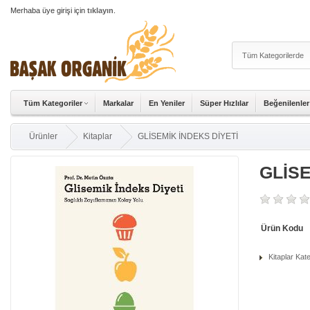
Merhaba üye girişi için
tıklayın
.
Tüm Kategoriler
Markalar
En Yeniler
Süper Hızlılar
Beğenilenler
Ürünler
Kitaplar
GLİSEMİK İNDEKS DİYETİ
GLİSE
Ürün Kodu
Kitaplar Kat