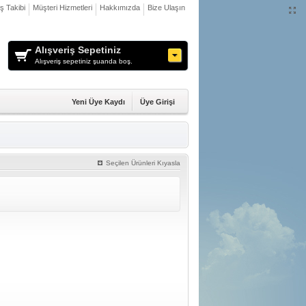
iş Takibi
Müşteri Hizmetleri
Hakkımızda
Bize Ulaşın
Alışveriş Sepetiniz
Alışveriş sepetiniz şuanda boş.
Yeni Üye Kaydı
Üye Girişi
Seçilen Ürünleri Kıyasla