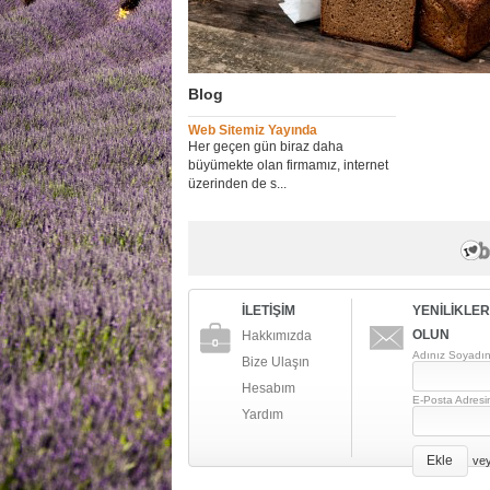
Blog
Web Sitemiz Yayında
Her geçen gün biraz daha
büyümekte olan firmamız, internet
üzerinden de s...
İLETİŞİM
YENİLİKLE
OLUN
Hakkımızda
Adınız Soyadın
Bize Ulaşın
Hesabım
E-Posta Adresi
Yardım
Ekle
ve