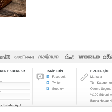
RDEN HABERDAR
TAKİP EDİN
HIZLI ERİŞİM
Facebook
Markalar
ız
Twitter
Tüm Kategoriler
Google+
Ödeme Seçenek
niz
%100 Güvenli Al
Banka Hesap N
ya
Listeden Ayrıl