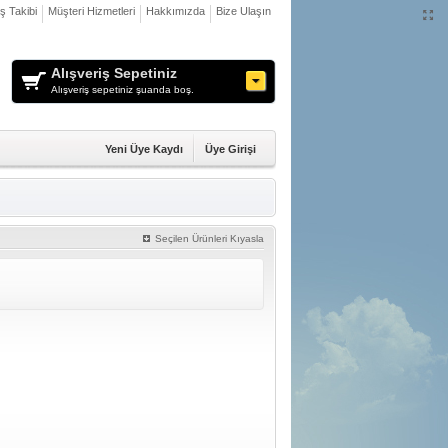
iş Takibi
Müşteri Hizmetleri
Hakkımızda
Bize Ulaşın
Alışveriş Sepetiniz
Alışveriş sepetiniz şuanda boş.
Yeni Üye Kaydı
Üye Girişi
Seçilen Ürünleri Kıyasla