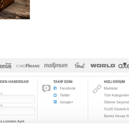
RDEN HABERDAR
TAKİP EDİN
HIZLI ERİŞİM
Facebook
Markalar
ız
Twitter
Tüm Kategoriler
Google+
Ödeme Seçenek
niz
%100 Güvenli Al
Banka Hesap N
ya
Listeden Ayrıl