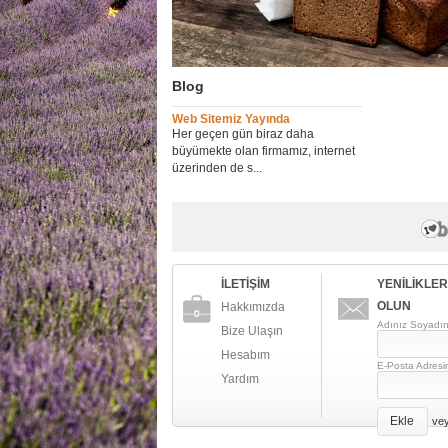
Blog
Web Sitemiz Yayında
Her geçen gün biraz daha
büyümekte olan firmamız, internet
üzerinden de s...
İLETİŞİM
YENİLİKLE
OLUN
Hakkımızda
Adınız Soyadın
Bize Ulaşın
Hesabım
E-Posta Adresi
Yardım
Ekle
ve