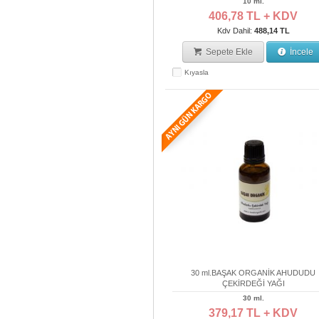
10 ml.
406,78 TL + KDV
Kdv Dahil:
488,14 TL
Sepete Ekle
İncele
Kıyasla
30 ml.BAŞAK ORGANİK AHUDUDU
ÇEKİRDEĞİ YAĞI
30 ml.
379,17 TL + KDV