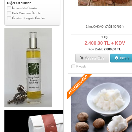
Diğer Özellikler
İndirimdeki Ürünler
Hızlı Gönderili Ürünler
Ücretsiz Kargolu Ürünler
1 kg.KAKAO YAĞI (ORG.)
1 kg.
2.400,00 TL + KDV
Kdv Dahil:
2.880,00 TL
Sepete Ekle
İncele
Kıyasla