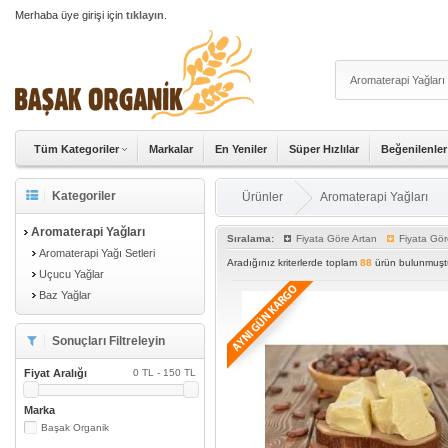
Merhaba üye girişi için
tıklayın
.
Tüm Kategoriler
Markalar
En Yeniler
Süper Hızlılar
Beğenilenler
Kategoriler
Ürünler
Aromaterapi Yağları
Aromaterapi Yağları
Sıralama:
Fiyata Göre Artan
Fiyata Gör
Aromaterapi Yağı Setleri
Aradığınız kriterlerde toplam
88
ürün bulunmuştu
Uçucu Yağlar
Baz Yağlar
Sonuçları Filtreleyin
Fiyat Aralığı
0 TL - 150 TL
Marka
Başak Organik