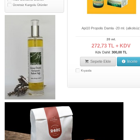
Ücretsiz Kargolu Ürünler
Api10 Propolis Damla -20 ml. (alkolsüz
20 ml.
272,73 TL + KDV
Kdv Dahil:
300,00 TL
Sepete Ekle
İncele
Kıyasla