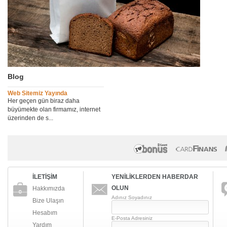
Blog
Web Sitemiz Yayında
Her geçen gün biraz daha
büyümekte olan firmamız, internet
üzerinden de s...
İLETİŞİM
YENİLİKLERDEN HABERDAR
OLUN
Hakkımızda
Adınız Soyadınız
Bize Ulaşın
Hesabım
E-Posta Adresiniz
Yardım