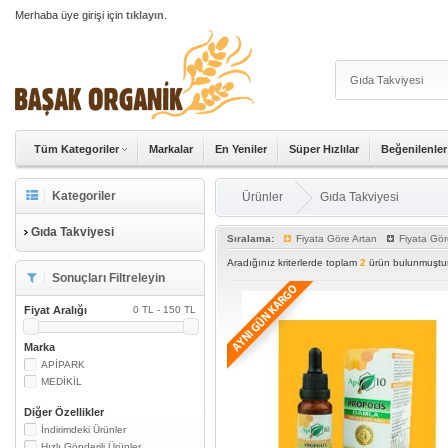
Merhaba üye girişi için
tıklayın
.
Tüm Kategoriler
Markalar
En Yeniler
Süper Hızlılar
Beğenilenler
Kategoriler
Ürünler
Gıda Takviyesi
Gıda Takviyesi
Sıralama:
Fiyata Göre Artan
Fiyata Gör
Aradığınız kriterlerde toplam
2
ürün bulunmuştur
Sonuçları Filtreleyin
Fiyat Aralığı
0 TL - 150 TL
Marka
APİPARK
MEDİKİL
Diğer Özellikler
İndirimdeki Ürünler
Hızlı Gönderili Ürünler