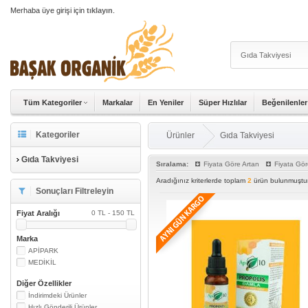
Merhaba üye girişi için
tıklayın
.
Tüm Kategoriler
Markalar
En Yeniler
Süper Hızlılar
Beğenilenler
Kategoriler
Ürünler
Gıda Takviyesi
Gıda Takviyesi
Sıralama:
Fiyata Göre Artan
Fiyata Gör
Aradığınız kriterlerde toplam
2
ürün bulunmuştur
Sonuçları Filtreleyin
Fiyat Aralığı
0 TL - 150 TL
Marka
APİPARK
MEDİKİL
Diğer Özellikler
İndirimdeki Ürünler
Hızlı Gönderili Ürünler