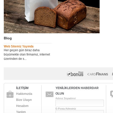
Blog
Web Sitemiz Yayında
Her geçen gün biraz daha
büyümekte olan firmamız, internet
üzerinden de s...
İLETİŞİM
YENİLİKLERDEN HABERDAR
OLUN
Hakkımızda
Adınız Soyadınız
Bize Ulaşın
Hesabım
E-Posta Adresiniz
Yardım