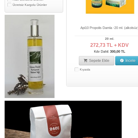
Ücretsiz Kargolu Ürünler
Api10 Propolis Damla -20 ml. (alkolsüz
20 ml.
272,73 TL + KDV
Kdv Dahil:
300,00 TL
Sepete Ekle
İncele
Kıyasla