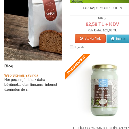
TARDAŞ ORGANİK POLEN
100 gr.
92,59 TL + KDV
Kdv Dahil:
101,85 TL
Stokta Yok
İncele
Kıyasla
Blog
Web Sitemiz Yayında
Her geçen gün biraz daha
büyümekte olan firmamız, internet
üzerinden de s...
THE LİFECO ORGANİK HİNDİSTAN CEV