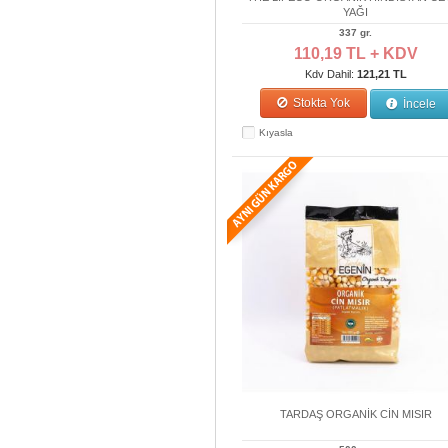
YAĞI
337 gr.
110,19 TL + KDV
Kdv Dahil:
121,21 TL
Stokta Yok
İncele
Kıyasla
TARDAŞ ORGANİK CİN MISIR