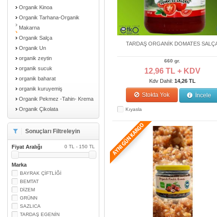
Organik Kinoa
Organik Tarhana-Organik
Makarna
Organik Salça
TARDAŞ ORGANİK DOMATES SALÇ
Organik Un
organik zeytin
660 gr.
organik sucuk
12,96 TL + KDV
organik baharat
Kdv Dahil:
14,26 TL
organik kuruyemiş
Stokta Yok
İncele
Organik Pekmez -Tahin- Krema
Organik Çikolata
Kıyasla
Sonuçları Filtreleyin
Fiyat Aralığı
0 TL - 150 TL
Marka
BAYRAK ÇİFTLİĞİ
BEMTAT
DİZEM
GRÜNN
SAZLICA
TARDAŞ EGENİN