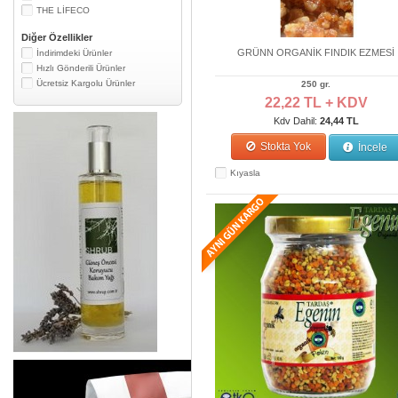
THE LİFECO
Diğer Özellikler
GRÜNN ORGANİK FINDIK EZMESİ
İndirimdeki Ürünler
Hızlı Gönderili Ürünler
Ücretsiz Kargolu Ürünler
250 gr.
22,22 TL + KDV
Kdv Dahil:
24,44 TL
Stokta Yok
İncele
Kıyasla