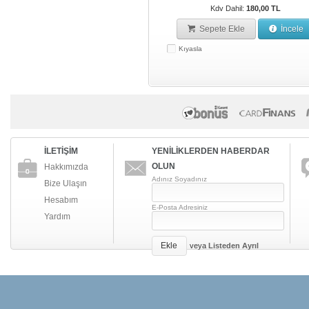
Kdv Dahil:
180,00 TL
Sepete Ekle
İncele
Kıyasla
İLETİŞİM
YENİLİKLERDEN HABERDAR
OLUN
Hakkımızda
Adınız Soyadınız
Bize Ulaşın
Hesabım
E-Posta Adresiniz
Yardım
Ekle
veya
Listeden Ayrıl