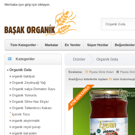
Merhaba üye girişi için
tıklayın
.
Tüm Kategoriler
Markalar
En Yeniler
Süper Hızlılar
Beğenilenler
Kategoriler
Ürünler
Organik Gıda
Organik Gıda
Sıralama:
Fiyata Göre Artan
Fiyata Gör
organik bakliyat
Aradığınız kriterlerde toplam
25
ürün bulunmuştu
Organik Zeytinyağ-Yağ
Organik salça-Domates Suyu
Organik Yumurta
Organik Sİrke-Nar Ekşisi
Organik Tatlandırıcı-Kakao-
İçecek Tozu
organik atıştırmalık
organik reçel-şurup
organik bal-polen