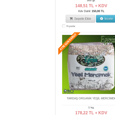
500 gr.
148,51 TL + KDV
Kdv Dahil:
150,00 TL
Sepete Ekle
İncele
Kıyasla
TARDAŞ ORGANİK YEŞİL MERCİME
1 kg.
178,22 TL + KDV