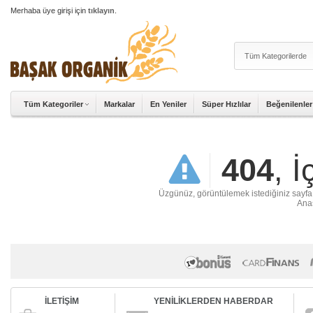
Merhaba üye girişi için
tıklayın
.
Tüm Kategoriler
Markalar
En Yeniler
Süper Hızlılar
Beğenilenler
404
, 
Üzgünüz, görüntülemek istediğiniz sayfa ya
Anas
İLETİŞİM
YENİLİKLERDEN HABERDAR