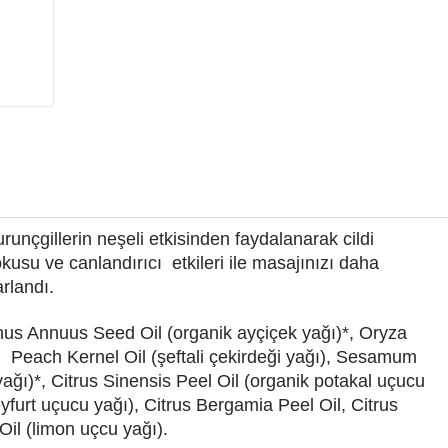
nçgillerin neşeli etkisinden faydalanarak cildi
kusu ve canlandırıcı etkileri ile masajınızı daha
arlandı.
hus Annuus Seed Oil (organik ayçiçek yağı)*, Oryza
), Peach Kernel Oil (şeftali çekirdeği yağı), Sesamum
ğı)*, Citrus Sinensis Peel Oil (organik potakal uçucu
eyfurt uçucu yağı), Citrus Bergamia Peel Oil, Citrus
Oil (limon uçcu yağı).