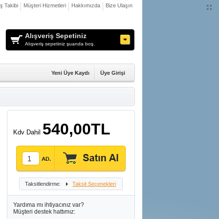
iş Takibi
Müşteri Hizmetleri
Hakkımızda
Bize Ulaşın
Alışveriş Sepetiniz
Alışveriş sepetiniz şuanda boş.
Yeni Üye Kaydı
Üye Girişi
540,00TL
Kdv Dahil
Taksitlendirme:
Taksit Seçenekleri
Yardıma mı ihtiyacınız var?
Müşteri destek hattımız: