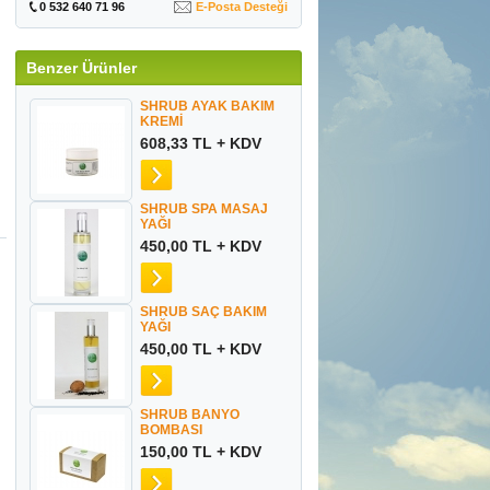
0 532 640 71 96
E-Posta Desteği
Benzer Ürünler
SHRUB AYAK BAKIM
KREMİ
608,33 TL + KDV
SHRUB SPA MASAJ
YAĞI
450,00 TL + KDV
SHRUB SAÇ BAKIM
YAĞI
450,00 TL + KDV
SHRUB BANYO
BOMBASI
150,00 TL + KDV