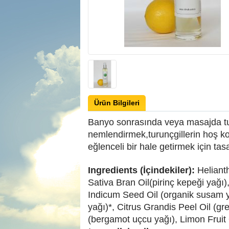
Ürün Bilgileri
Banyo sonrasında veya masajda turu
nemlendirmek,turunçgillerin hoş ko
eğlenceli bir hale getirmek için tas
Ingredients (İçindekiler):
Heliant
Sativa Bran Oil(pirinç kepeği yağı
Indicum Seed Oil (organik susam ya
yağı)*, Citrus Grandis Peel Oil (gr
(bergamot uçcu yağı), Limon Fruit 