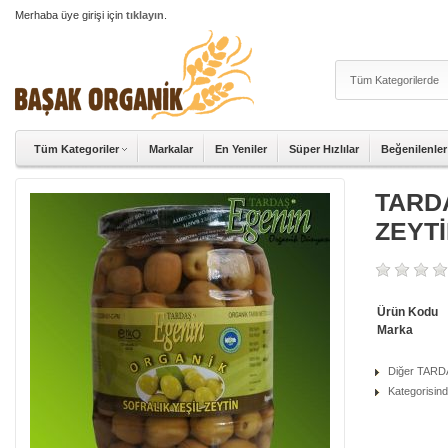
Merhaba üye girişi için
tıklayın
.
Tüm Kategoriler
Markalar
En Yeniler
Süper Hızlılar
Beğenilenler
TARDA
ZEYT
Ürün Kodu
Marka
Diğer TARD
Kategorisind