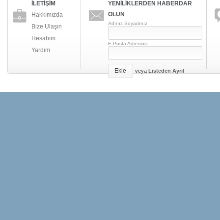
İLETİŞİM
YENİLİKLERDEN HABERDAR
OLUN
Hakkımızda
Adınız Soyadınız
Bize Ulaşın
Hesabım
E-Posta Adresiniz
Yardım
Ekle
veya
Listeden Ayrıl