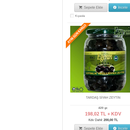
Sepete Ekle
İncele
Kıyasla
TARDAŞ SİYAH ZEYTİN
420 gr.
198,02 TL + KDV
Kdv Dahil:
200,00 TL
Sepete Ekle
İncele