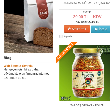
TARDAŞ KARABUĞDAY(GREÇKA) TA
500 gr.
20,00 TL + KDV
Kdv Dahil:
22,00 TL
Stokta Yok
İncele
Kıyasla
Blog
Web Sitemiz Yayında
Her geçen gün biraz daha
büyümekte olan firmamız, internet
üzerinden de s...
TARDAŞ ORGANİK POLEN