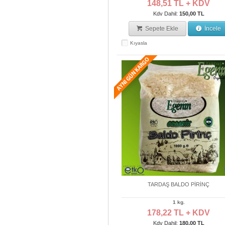
148,51 TL + KDV
Kdv Dahil:
150,00 TL
Sepete Ekle
İncele
Kıyasla
TARDAŞ BALDO PİRİNÇ
1 kg.
178,22 TL + KDV
Kdv Dahil:
180,00 TL