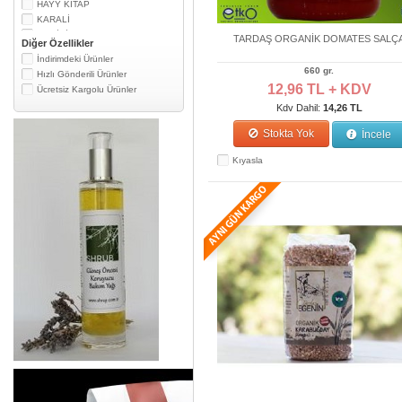
HAYY KİTAP
KARALİ
MEDİKİL
TARDAŞ ORGANİK DOMATES SALÇ
Diğer Özellikler
NURTURE MY BODY
İndirimdeki Ürünler
SANTE
660 gr.
Hızlı Gönderili Ürünler
SAPİENTİE
12,96 TL + KDV
Ücretsiz Kargolu Ürünler
SAZLICA
Kdv Dahil:
14,26 TL
SHRUB
TARDAŞ EGENİN
Stokta Yok
İncele
THE LİFECO
TİNTS OF NATURE
Kıyasla