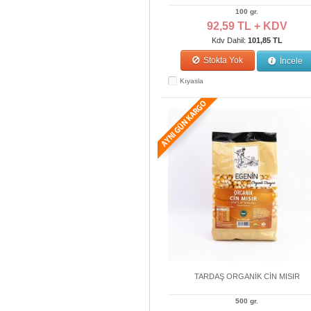
100 gr.
92,59 TL + KDV
Kdv Dahil:
101,85 TL
Stokta Yok
İncele
Kıyasla
TARDAŞ ORGANİK CİN MISIR
500 gr.