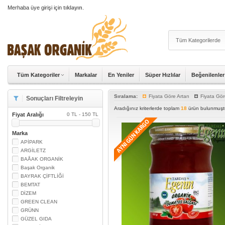
Merhaba üye girişi için
tıklayın
.
Tüm Kategoriler
Markalar
En Yeniler
Süper Hızlılar
Beğenilenler
Sıralama:
Fiyata Göre Artan
Fiyata Gör
Sonuçları Filtreleyin
Aradığınız kriterlerde toplam
18
ürün bulunmuştu
Fiyat Aralığı
0 TL - 150 TL
Marka
APİPARK
ARGİLETZ
BAÅAK ORGANİK
Başak Organik
BAYRAK ÇİFTLİĞİ
BEMTAT
DİZEM
GREEN CLEAN
GRÜNN
GÜZEL GIDA