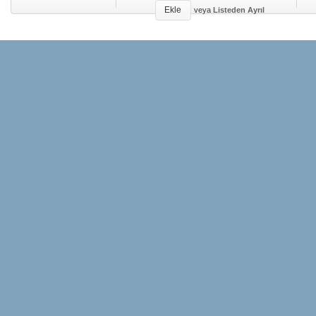
Ekle
veya
Listeden Ayrıl