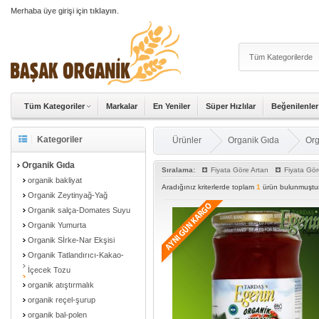
Merhaba üye girişi için
tıklayın
.
Tüm Kategoriler
Markalar
En Yeniler
Süper Hızlılar
Beğenilenler
Kategoriler
Ürünler
Organik Gıda
Org
Organik Gıda
Sıralama:
Fiyata Göre Artan
Fiyata Gör
organik bakliyat
Aradığınız kriterlerde toplam
1
ürün bulunmuştur
Organik Zeytinyağ-Yağ
Organik salça-Domates Suyu
Organik Yumurta
Organik Sİrke-Nar Ekşisi
Organik Tatlandırıcı-Kakao-
İçecek Tozu
organik atıştırmalık
organik reçel-şurup
organik bal-polen