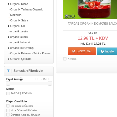
Organik Kinoa
Organik Tarhana-Organik
Makarna
Organik Salça
TARDAŞ ORGANİK DOMATES SALÇ
Organik Un
organik zeytin
660 gr.
organik sucuk
12,96 TL + KDV
organik baharat
Kdv Dahil:
14,26 TL
organik kuruyemiş
Stokta Yok
İncele
Organik Pekmez -Tahin- Krema
Organik Çikolata
Kıyasla
Sonuçları Filtreleyin
Fiyat Aralığı
0 TL - 150 TL
Marka
TARDAŞ EGENİN
Diğer Özellikler
İndirimdeki Ürünler
Hızlı Gönderili Ürünler
Ücretsiz Kargolu Ürünler