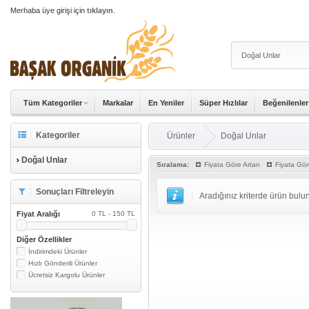
Merhaba üye girişi için
tıklayın
.
Tüm Kategoriler
Markalar
En Yeniler
Süper Hızlılar
Beğenilenler
Kategoriler
Ürünler
Doğal Unlar
Doğal Unlar
Sıralama:
Fiyata Göre Artan
Fiyata Gör
Sonuçları Filtreleyin
Aradığınız kriterde ürün bul
Fiyat Aralığı
0 TL - 150 TL
Diğer Özellikler
İndirimdeki Ürünler
Hızlı Gönderili Ürünler
Ücretsiz Kargolu Ürünler