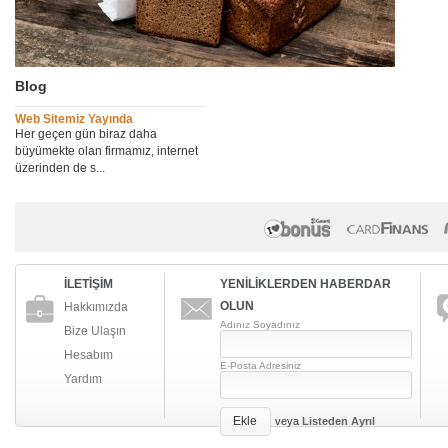
Blog
Web Sitemiz Yayında
Her geçen gün biraz daha
büyümekte olan firmamız, internet
üzerinden de s...
İLETİŞİM
YENİLİKLERDEN HABERDAR
OLUN
Hakkımızda
Adınız Soyadınız
Bize Ulaşın
Hesabım
E-Posta Adresiniz
Yardım
Ekle
veya
Listeden Ayrıl