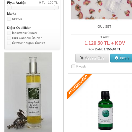
Fiyat Aralığı
0 TL - 150 TL
Marka
SHRUB
GÜL SETİ
Diğer Özellikler
İndirimdeki Ürünler
1 adet
Hızlı Gönderili Ürünler
1.129,50 TL + KDV
Ücretsiz Kargolu Ürünler
Kdv Dahil:
1.355,40 TL
Sepete Ekle
İncele
Kıyasla