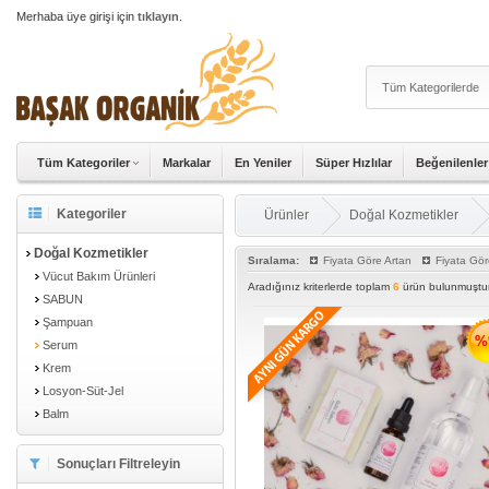
Merhaba üye girişi için
tıklayın
.
Tüm Kategoriler
Markalar
En Yeniler
Süper Hızlılar
Beğenilenler
Kategoriler
Ürünler
Doğal Kozmetikler
Doğal Kozmetikler
Sıralama:
Fiyata Göre Artan
Fiyata Gör
Vücut Bakım Ürünleri
Aradığınız kriterlerde toplam
6
ürün bulunmuştur
SABUN
Şampuan
%
Serum
Krem
Losyon-Süt-Jel
Balm
Sonuçları Filtreleyin