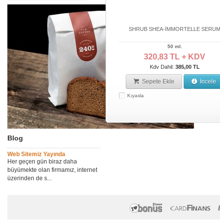
SHRUB SHEA-İMMORTELLE SERU
50 ml.
320,83 TL + KDV
Kdv Dahil:
385,00 TL
Sepete Ekle
İncele
Kıyasla
Blog
Web Sitemiz Yayında
Her geçen gün biraz daha
büyümekte olan firmamız, internet
üzerinden de s...