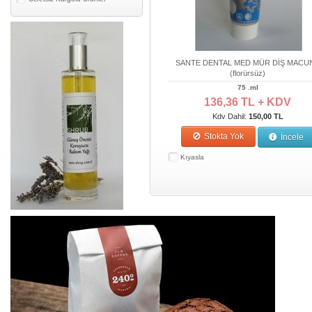
SANTE DENTAL MED MÜR DİŞ MACU
(florürsüz)
75 .ml
136,36 TL + KDV
Kdv Dahil:
150,00 TL
Stokta Yok
İncele
Kıyasla