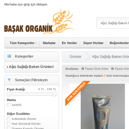
Merhaba üye girişi için
tıklayın
.
Tüm Kategoriler
Markalar
En Yeniler
Süper Hızlılar
Beğenilenler
Kategoriler
Ürünler
Ağız Sağlığı Bakım Ürün
Ağız Sağlığı Bakım Ürünleri
Sıralama:
Fiyata Göre Artan
Fiyata Gör
Aradığınız kriterlerde toplam
2
ürün bulunmuştur
Sonuçları Filtreleyin
Fiyat Aralığı
0 TL - 150 TL
Marka
SANTE
Diğer Özellikler
İndirimdeki Ürünler
Hızlı Gönderili Ürünler
Ücretsiz Kargolu Ürünler