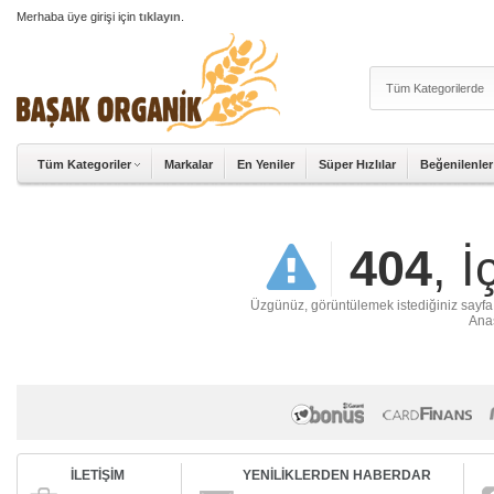
Merhaba üye girişi için
tıklayın
.
Tüm Kategoriler
Markalar
En Yeniler
Süper Hızlılar
Beğenilenler
404
, 
Üzgünüz, görüntülemek istediğiniz sayfa ya
Anas
İLETİŞİM
YENİLİKLERDEN HABERDAR