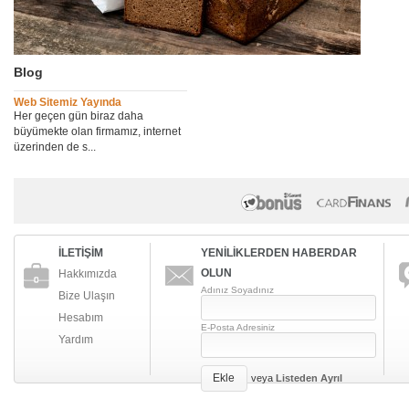
Blog
Web Sitemiz Yayında
Her geçen gün biraz daha
büyümekte olan firmamız, internet
üzerinden de s...
İLETİŞİM
YENİLİKLERDEN HABERDAR
OLUN
Hakkımızda
Adınız Soyadınız
Bize Ulaşın
Hesabım
E-Posta Adresiniz
Yardım
Ekle
veya
Listeden Ayrıl