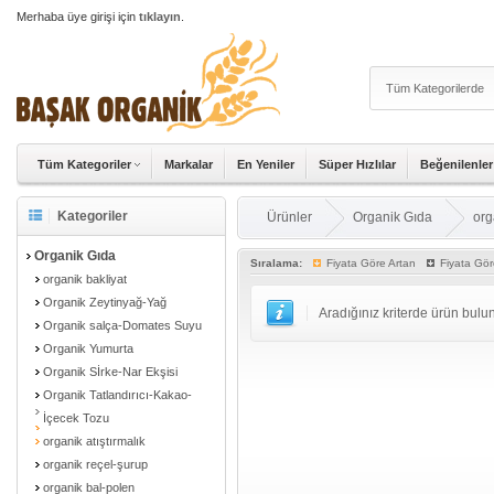
Merhaba üye girişi için
tıklayın
.
Tüm Kategoriler
Markalar
En Yeniler
Süper Hızlılar
Beğenilenler
Kategoriler
Ürünler
Organik Gıda
org
Organik Gıda
Sıralama:
Fiyata Göre Artan
Fiyata Gör
organik bakliyat
Organik Zeytinyağ-Yağ
Aradığınız kriterde ürün bul
Organik salça-Domates Suyu
Organik Yumurta
Organik Sİrke-Nar Ekşisi
Organik Tatlandırıcı-Kakao-
İçecek Tozu
organik atıştırmalık
organik reçel-şurup
organik bal-polen