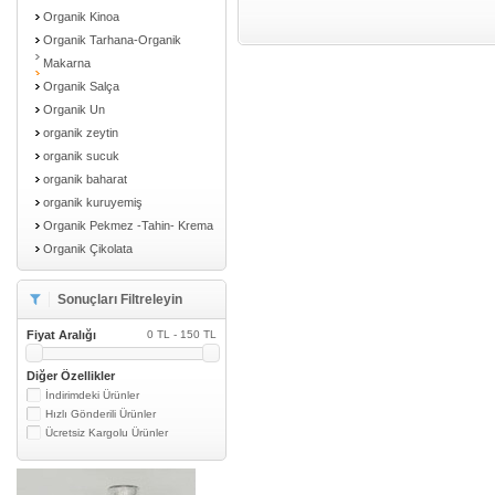
Organik Kinoa
Organik Tarhana-Organik
Makarna
Organik Salça
Organik Un
organik zeytin
organik sucuk
organik baharat
organik kuruyemiş
Organik Pekmez -Tahin- Krema
Organik Çikolata
Sonuçları Filtreleyin
Fiyat Aralığı
0 TL - 150 TL
Diğer Özellikler
İndirimdeki Ürünler
Hızlı Gönderili Ürünler
Ücretsiz Kargolu Ürünler