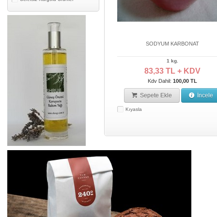
SODYUM KARBONAT
1 kg.
83,33 TL + KDV
Kdv Dahil:
100,00 TL
Sepete Ekle
İncele
Kıyasla