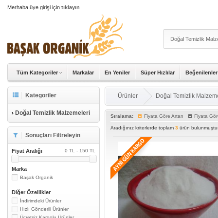
Merhaba üye girişi için
tıklayın
.
Tüm Kategoriler
Markalar
En Yeniler
Süper Hızlılar
Beğenilenler
Kategoriler
Ürünler
Doğal Temizlik Malzeme
Doğal Temizlik Malzemeleri
Sıralama:
Fiyata Göre Artan
Fiyata Gör
Aradığınız kriterlerde toplam
3
ürün bulunmuştur
Sonuçları Filtreleyin
Fiyat Aralığı
0 TL - 150 TL
Marka
Başak Organik
Diğer Özellikler
İndirimdeki Ürünler
Hızlı Gönderili Ürünler
Ücretsiz Kargolu Ürünler