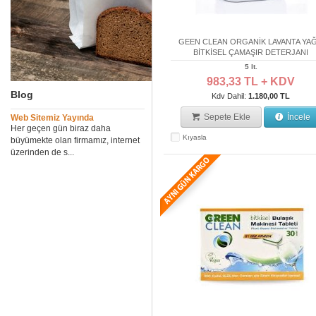
GEEN CLEAN ORGANİK LAVANTA YAĞ
BİTKİSEL ÇAMAŞIR DETERJANI
5 lt.
983,33 TL + KDV
Blog
Kdv Dahil:
1.180,00 TL
Sepete Ekle
İncele
Web Sitemiz Yayında
Her geçen gün biraz daha
Kıyasla
büyümekte olan firmamız, internet
üzerinden de s...