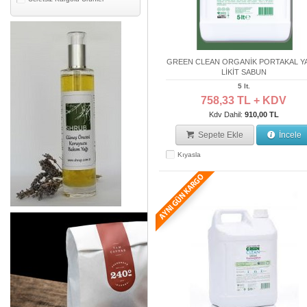
GREEN CLEAN ORGANİK PORTAKAL Y
LİKİT SABUN
5 lt.
758,33 TL + KDV
Kdv Dahil:
910,00 TL
Sepete Ekle
İncele
Kıyasla