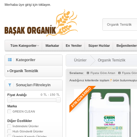
Merhaba üye girişi için
tıklayın
.
Tüm Kategoriler
Markalar
En Yeniler
Süper Hızlılar
Beğenilenler
Kategoriler
Ürünler
Organik Temizlik
Organik Temizlik
Sıralama:
Fiyata Göre Artan
Fiyata Gör
Aradığınız kriterlerde toplam
7
ürün bulunmuştur
Sonuçları Filtreleyin
Fiyat Aralığı
0 TL - 150 TL
Marka
GREEN CLEAN
Diğer Özellikler
İndirimdeki Ürünler
Hızlı Gönderili Ürünler
Ücretsiz Kargolu Ürünler