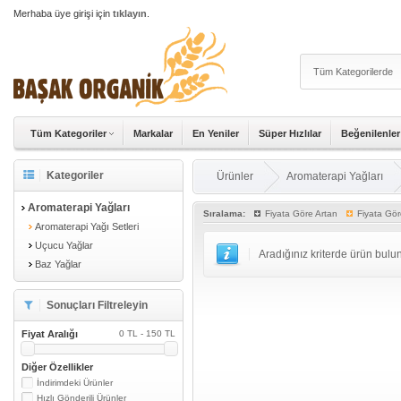
Merhaba üye girişi için
tıklayın
.
Tüm Kategoriler
Markalar
En Yeniler
Süper Hızlılar
Beğenilenler
Kategoriler
Ürünler
Aromaterapi Yağları
Aromaterapi Yağları
Sıralama:
Fiyata Göre Artan
Fiyata Gör
Aromaterapi Yağı Setleri
Uçucu Yağlar
Aradığınız kriterde ürün bul
Baz Yağlar
Sonuçları Filtreleyin
Fiyat Aralığı
0 TL - 150 TL
Diğer Özellikler
İndirimdeki Ürünler
Hızlı Gönderili Ürünler